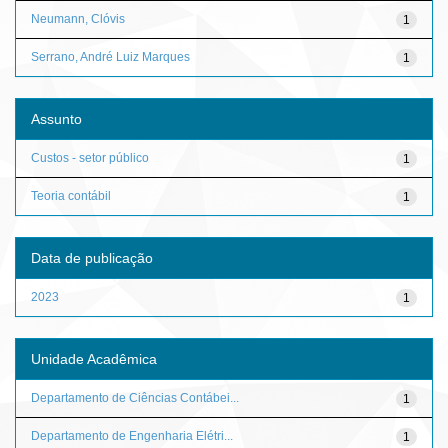
Neumann, Clóvis
1
Serrano, André Luiz Marques
1
Assunto
Custos - setor público
1
Teoria contábil
1
Data de publicação
2023
1
Unidade Acadêmica
Departamento de Ciências Contábei...
1
Departamento de Engenharia Elétri...
1