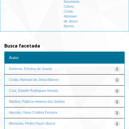
Neumann,
Clóvis
;
Costa,
Abimael
de Jesus
Barros
Busca facetada
Autor
Barbosa, Eliedna de Sousa
1
Costa, Abimael de Jesus Barros
1
Cruz, Emelle Rodrigues Novais
1
Martins, Patricia Helena dos Santos
1
Mendes, Nara Cristina Ferreira
1
Menezes, Pedro Paulo Murce
1