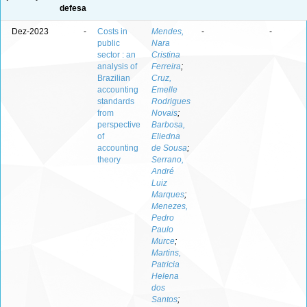
defesa
Dez-2023
-
Costs in
Mendes,
-
-
public
Nara
sector : an
Cristina
analysis of
Ferreira
;
Brazilian
Cruz,
accounting
Emelle
standards
Rodrigues
from
Novais
;
perspective
Barbosa,
of
Eliedna
accounting
de Sousa
;
theory
Serrano,
André
Luiz
Marques
;
Menezes,
Pedro
Paulo
Murce
;
Martins,
Patricia
Helena
dos
Santos
;