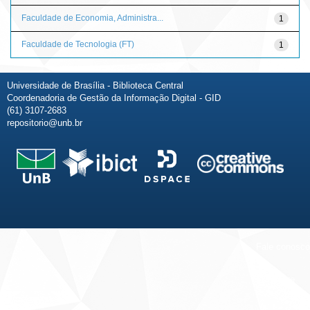
Faculdade de Economia, Administra...
1
Faculdade de Tecnologia (FT)
1
Universidade de Brasília - Biblioteca Central
Coordenadoria de Gestão da Informação Digital - GID
(61) 3107-2683
repositorio@unb.br
Fale conosco
Sobre