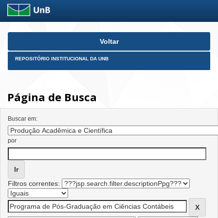
Skip
Voltar
navigation
REPOSITÓRIO INSTITUCIONAL DA UNB
Página de Busca
Buscar em:
por
Filtros correntes: