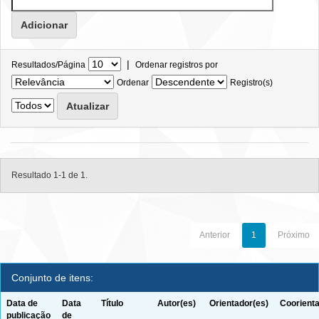
|
Resultados/Página
Ordenar registros por
Ordenar
Registro(s)
Resultado 1-1 de 1.
Anterior
1
Próximo
Conjunto de itens:
Data de
Data
Título
Autor(es)
Orientador(es)
Coorienta
publicação
de