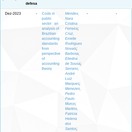
defesa
Dez-2023
-
Costs in
Mendes,
-
-
public
Nara
sector : an
Cristina
analysis of
Ferreira
;
Brazilian
Cruz,
accounting
Emelle
standards
Rodrigues
from
Novais
;
perspective
Barbosa,
of
Eliedna
accounting
de Sousa
;
theory
Serrano,
André
Luiz
Marques
;
Menezes,
Pedro
Paulo
Murce
;
Martins,
Patricia
Helena
dos
Santos
;