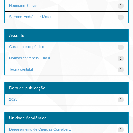
Neumann, Clóvis
1
Serrano, André Luiz Marques
1
Assunto
Custos - setor público
1
Normas contábeis - Brasil
1
Teoria contábil
1
Data de publicação
2023
1
Unidade Acadêmica
Departamento de Ciências Contábei...
1