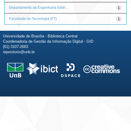
Departamento de Engenharia Elétri...
1
Faculdade de Tecnologia (FT)
1
Universidade de Brasília - Biblioteca Central
Coordenadoria de Gestão da Informação Digital - GID
(61) 3107-2683
repositorio@unb.br
Fale conosco
Sobre