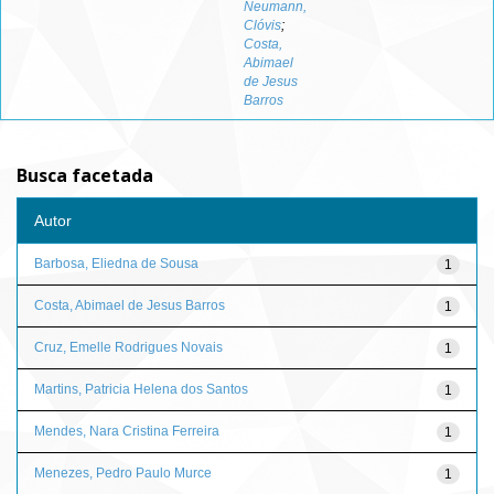
Neumann,
Clóvis
;
Costa,
Abimael
de Jesus
Barros
Busca facetada
Autor
Barbosa, Eliedna de Sousa
1
Costa, Abimael de Jesus Barros
1
Cruz, Emelle Rodrigues Novais
1
Martins, Patricia Helena dos Santos
1
Mendes, Nara Cristina Ferreira
1
Menezes, Pedro Paulo Murce
1