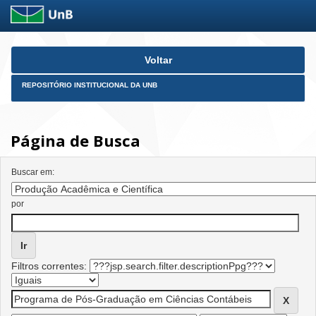
Skip
Voltar
navigation
REPOSITÓRIO INSTITUCIONAL DA UNB
Página de Busca
Buscar em:
por
Filtros correntes: