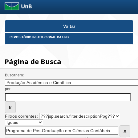
Skip
Voltar
navigation
REPOSITÓRIO INSTITUCIONAL DA UNB
Página de Busca
Buscar em:
por
Filtros correntes: