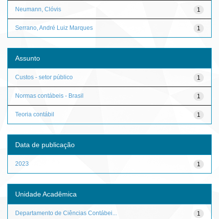
Neumann, Clóvis
1
Serrano, André Luiz Marques
1
Assunto
Custos - setor público
1
Normas contábeis - Brasil
1
Teoria contábil
1
Data de publicação
2023
1
Unidade Acadêmica
Departamento de Ciências Contábei...
1