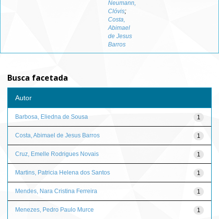
Neumann,
Clóvis
;
Costa,
Abimael
de Jesus
Barros
Busca facetada
Autor
Barbosa, Eliedna de Sousa
1
Costa, Abimael de Jesus Barros
1
Cruz, Emelle Rodrigues Novais
1
Martins, Patricia Helena dos Santos
1
Mendes, Nara Cristina Ferreira
1
Menezes, Pedro Paulo Murce
1