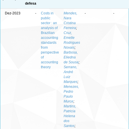
defesa
Dez-2023
-
Costs in
Mendes,
-
-
public
Nara
sector : an
Cristina
analysis of
Ferreira
;
Brazilian
Cruz,
accounting
Emelle
standards
Rodrigues
from
Novais
;
perspective
Barbosa,
of
Eliedna
accounting
de Sousa
;
theory
Serrano,
André
Luiz
Marques
;
Menezes,
Pedro
Paulo
Murce
;
Martins,
Patricia
Helena
dos
Santos
;