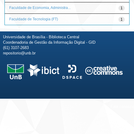
Faculdade de Economia, Administra...
1
Faculdade de Tecnologia (FT)
1
Universidade de Brasília - Biblioteca Central
Coordenadoria de Gestão da Informação Digital - GID
(61) 3107-2683
repositorio@unb.br
Fale conosco
Sobre