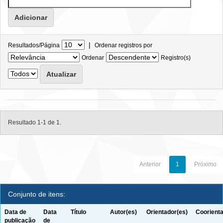
|
Resultados/Página
Ordenar registros por
Ordenar
Registro(s)
Resultado 1-1 de 1.
Anterior
1
Próximo
Conjunto de itens:
Data de
Data
Título
Autor(es)
Orientador(es)
Coorienta
publicação
de