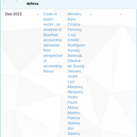
defesa
Dez-2023
-
Costs in
Mendes,
-
-
public
Nara
sector : an
Cristina
analysis of
Ferreira
;
Brazilian
Cruz,
accounting
Emelle
standards
Rodrigues
from
Novais
;
perspective
Barbosa,
of
Eliedna
accounting
de Sousa
;
theory
Serrano,
André
Luiz
Marques
;
Menezes,
Pedro
Paulo
Murce
;
Martins,
Patricia
Helena
dos
Santos
;