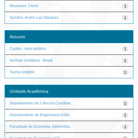
Neumann, Clóvis
1
Serrano, André Luiz Marques
1
Assunto
Custos - setor público
1
Normas contábeis - Brasil
1
Teoria contábil
1
Unidade Acadêmica
Departamento de Ciências Contábei...
1
Departamento de Engenharia Elétri...
1
Faculdade de Economia, Administra...
1