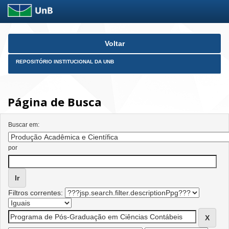
Skip
Voltar
navigation
REPOSITÓRIO INSTITUCIONAL DA UNB
Página de Busca
Buscar em:
por
Filtros correntes: