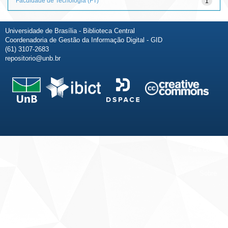
Faculdade de Tecnologia (FT)
1
Universidade de Brasília - Biblioteca Central
Coordenadoria de Gestão da Informação Digital - GID
(61) 3107-2683
repositorio@unb.br
Fale conosco
Sobre