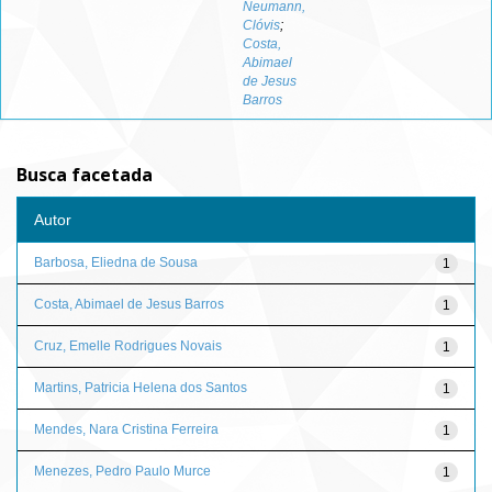
Neumann,
Clóvis
;
Costa,
Abimael
de Jesus
Barros
Busca facetada
Autor
Barbosa, Eliedna de Sousa
1
Costa, Abimael de Jesus Barros
1
Cruz, Emelle Rodrigues Novais
1
Martins, Patricia Helena dos Santos
1
Mendes, Nara Cristina Ferreira
1
Menezes, Pedro Paulo Murce
1