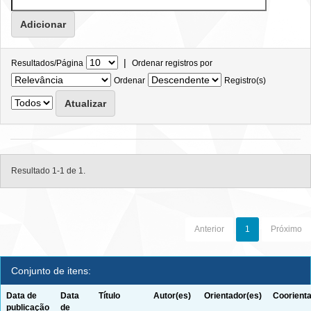
|
Resultados/Página
Ordenar registros por
Ordenar
Registro(s)
Resultado 1-1 de 1.
Anterior
1
Próximo
Conjunto de itens:
Data de
Data
Título
Autor(es)
Orientador(es)
Coorienta
publicação
de