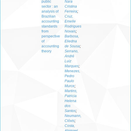
public
Nara
sector : an
Cristina
analysis of
Ferreira
;
Brazilian
Cruz,
accounting
Emelle
standards
Rodrigues
from
Novais
;
perspective
Barbosa,
of
Eliedna
accounting
de Sousa
;
theory
Serrano,
André
Luiz
Marques
;
Menezes,
Pedro
Paulo
Murce
;
Martins,
Patricia
Helena
dos
Santos
;
Neumann,
Clóvis
;
Costa,
Abimael