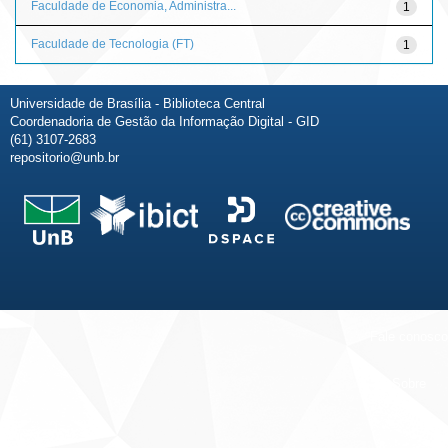
Faculdade de Economia, Administra...
1
Faculdade de Tecnologia (FT)
1
Universidade de Brasília - Biblioteca Central
Coordenadoria de Gestão da Informação Digital - GID
(61) 3107-2683
repositorio@unb.br
Fale conosco
Sobre