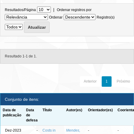
|
Resultados/Página
Ordenar registros por
Ordenar
Registro(s)
Resultado 1-1 de 1.
Anterior
1
Próximo
Conjunto de itens:
Data de
Data
Título
Autor(es)
Orientador(es)
Coorienta
publicação
de
defesa
Dez-2023
-
Costs in
Mendes,
-
-