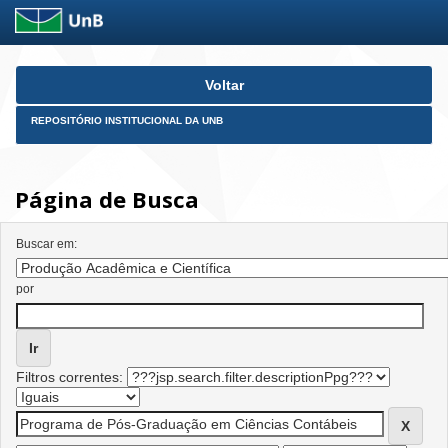
Skip
Voltar
navigation
REPOSITÓRIO INSTITUCIONAL DA UNB
Página de Busca
Buscar em:
por
Filtros correntes: