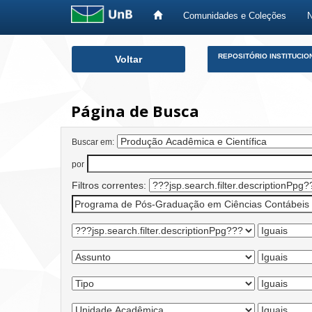
Comunidades e Coleções
Skip
REPOSITÓRIO INSTITUCIO
Voltar
navigation
Página de Busca
Buscar em:
por
Filtros correntes: