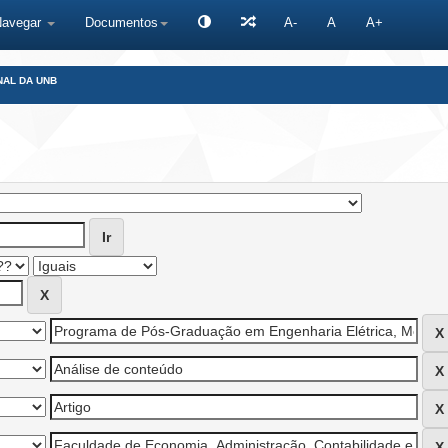
Navegar
Documentos
A-
A
A+
NAL DA UNB