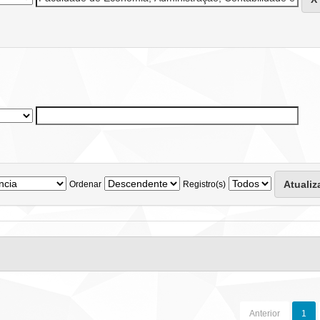
Ordenar
Registro(s)
Anterior
1