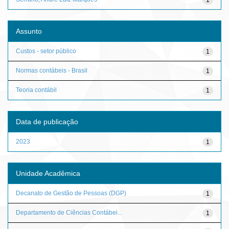
Assunto
Custos - setor público
1
Normas contábeis - Brasil
1
Teoria contábil
1
Data de publicação
2023
1
Unidade Acadêmica
Decanato de Gestão de Pessoas (DGP)
1
Departamento de Ciências Contábei...
1