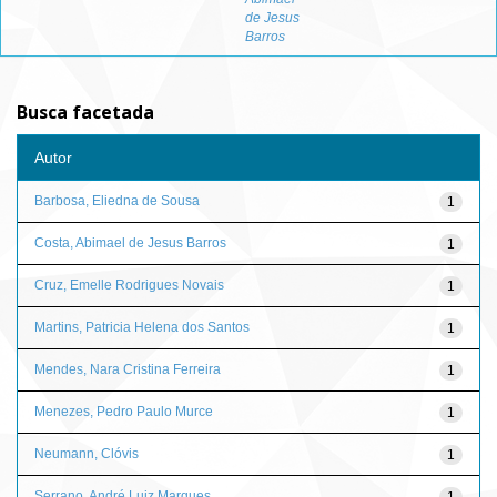
de Jesus
Barros
Busca facetada
Autor
Barbosa, Eliedna de Sousa
1
Costa, Abimael de Jesus Barros
1
Cruz, Emelle Rodrigues Novais
1
Martins, Patricia Helena dos Santos
1
Mendes, Nara Cristina Ferreira
1
Menezes, Pedro Paulo Murce
1
Neumann, Clóvis
1
Serrano, André Luiz Marques
1