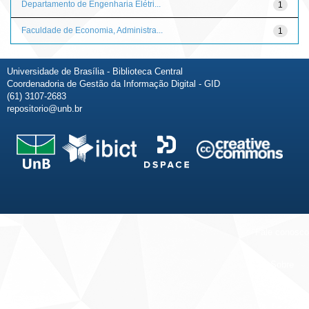
Departamento de Engenharia Elétri...
1
Faculdade de Economia, Administra...
1
Universidade de Brasília - Biblioteca Central
Coordenadoria de Gestão da Informação Digital - GID
(61) 3107-2683
repositorio@unb.br
Fale conosco
Sobre