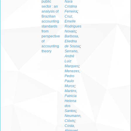
public
Nara
sector : an
Cristina
analysis of
Ferreira
;
Brazilian
Cruz,
accounting
Emelle
standards
Rodrigues
from
Novais
;
perspective
Barbosa,
of
Eliedna
accounting
de Sousa
;
theory
Serrano,
André
Luiz
Marques
;
Menezes,
Pedro
Paulo
Murce
;
Martins,
Patricia
Helena
dos
Santos
;
Neumann,
Clóvis
;
Costa,
Abimael