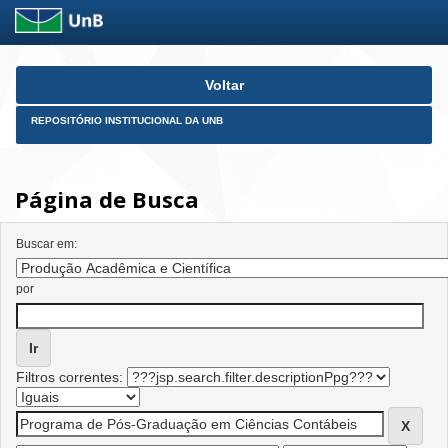
Skip
Voltar
navigation
REPOSITÓRIO INSTITUCIONAL DA UNB
Página de Busca
Buscar em:
por
Filtros correntes: