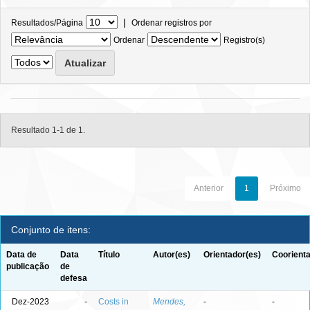
|
Resultados/Página
Ordenar registros por
Ordenar
Registro(s)
Resultado 1-1 de 1.
Anterior
1
Próximo
Conjunto de itens:
Data de
Data
Título
Autor(es)
Orientador(es)
Coorienta
publicação
de
defesa
Dez-2023
-
Costs in
Mendes,
-
-