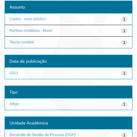
Assunto
Custos - setor público
1
Normas contábeis - Brasil
1
Teoria contábil
1
Data de publicação
2023
1
Tipo
Artigo
1
Unidade Acadêmica
Decanato de Gestão de Pessoas (DGP)
1