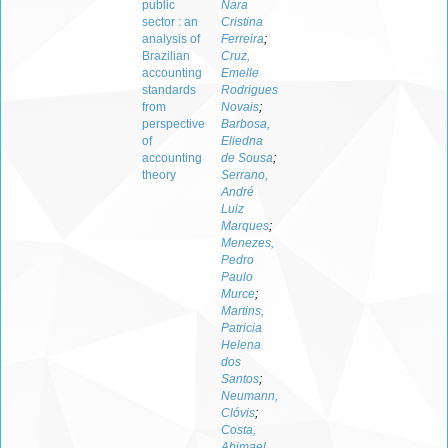
public
Nara
sector : an
Cristina
analysis of
Ferreira
;
Brazilian
Cruz,
accounting
Emelle
standards
Rodrigues
from
Novais
;
perspective
Barbosa,
of
Eliedna
accounting
de Sousa
;
theory
Serrano,
André
Luiz
Marques
;
Menezes,
Pedro
Paulo
Murce
;
Martins,
Patricia
Helena
dos
Santos
;
Neumann,
Clóvis
;
Costa,
Abimael