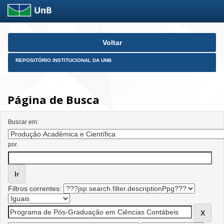
Skip
Voltar
navigation
REPOSITÓRIO INSTITUCIONAL DA UNB
Página de Busca
Buscar em:
por
Filtros correntes: