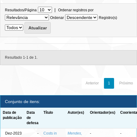
|
Resultados/Página
Ordenar registros por
Ordenar
Registro(s)
Resultado 1-1 de 1.
Anterior
1
Próximo
Conjunto de itens:
Data de
Data
Título
Autor(es)
Orientador(es)
Coorienta
publicação
de
defesa
Dez-2023
-
Costs in
Mendes,
-
-