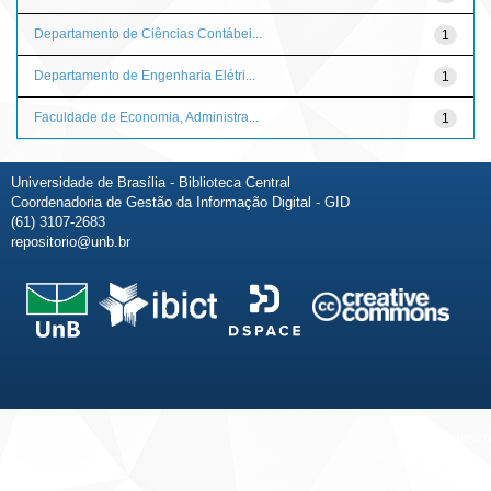
Departamento de Ciências Contábei...
1
Departamento de Engenharia Elétri...
1
Faculdade de Economia, Administra...
1
Universidade de Brasília - Biblioteca Central
Coordenadoria de Gestão da Informação Digital - GID
(61) 3107-2683
repositorio@unb.br
Fale conosco
Sobre