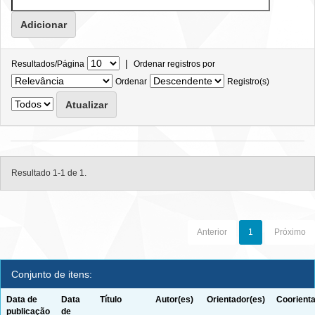
|
Resultados/Página
Ordenar registros por
Ordenar
Registro(s)
Resultado 1-1 de 1.
Anterior
1
Próximo
Conjunto de itens:
Data de
Data
Título
Autor(es)
Orientador(es)
Coorienta
publicação
de