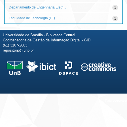
Departamento de Engenharia Elétri...
1
Faculdade de Tecnologia (FT)
1
Universidade de Brasília - Biblioteca Central
Coordenadoria de Gestão da Informação Digital - GID
(61) 3107-2683
repositorio@unb.br
Fale conosco
Sobre