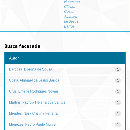
Neumann,
Clóvis
;
Costa,
Abimael
de Jesus
Barros
Busca facetada
Autor
Barbosa, Eliedna de Sousa
1
Costa, Abimael de Jesus Barros
1
Cruz, Emelle Rodrigues Novais
1
Martins, Patricia Helena dos Santos
1
Mendes, Nara Cristina Ferreira
1
Menezes, Pedro Paulo Murce
1