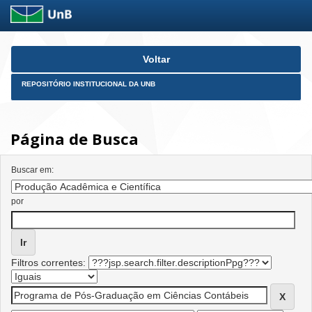
Skip
Voltar
navigation
REPOSITÓRIO INSTITUCIONAL DA UNB
Página de Busca
Buscar em:
por
Filtros correntes: