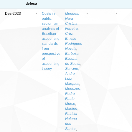
defesa
Dez-2023
-
Costs in
Mendes,
-
-
public
Nara
sector : an
Cristina
analysis of
Ferreira
;
Brazilian
Cruz,
accounting
Emelle
standards
Rodrigues
from
Novais
;
perspective
Barbosa,
of
Eliedna
accounting
de Sousa
;
theory
Serrano,
André
Luiz
Marques
;
Menezes,
Pedro
Paulo
Murce
;
Martins,
Patricia
Helena
dos
Santos
;