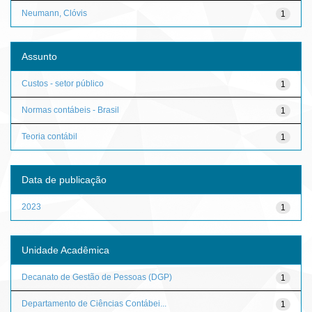
Neumann, Clóvis
1
Assunto
Custos - setor público
1
Normas contábeis - Brasil
1
Teoria contábil
1
Data de publicação
2023
1
Unidade Acadêmica
Decanato de Gestão de Pessoas (DGP)
1
Departamento de Ciências Contábei...
1