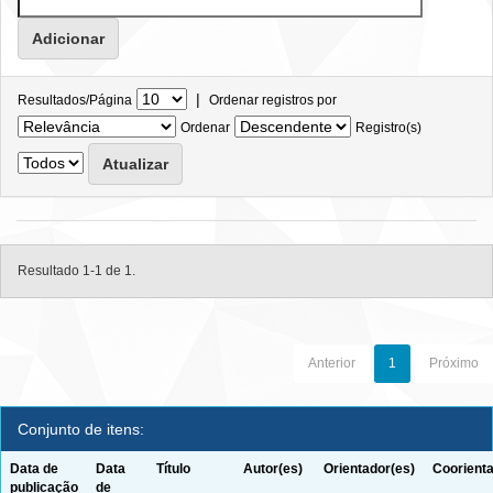
|
Resultados/Página
Ordenar registros por
Ordenar
Registro(s)
Resultado 1-1 de 1.
Anterior
1
Próximo
Conjunto de itens:
Data de
Data
Título
Autor(es)
Orientador(es)
Coorienta
publicação
de