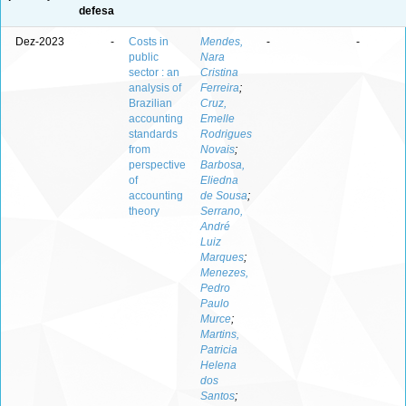
defesa
Dez-2023
-
Costs in
Mendes,
-
-
public
Nara
sector : an
Cristina
analysis of
Ferreira
;
Brazilian
Cruz,
accounting
Emelle
standards
Rodrigues
from
Novais
;
perspective
Barbosa,
of
Eliedna
accounting
de Sousa
;
theory
Serrano,
André
Luiz
Marques
;
Menezes,
Pedro
Paulo
Murce
;
Martins,
Patricia
Helena
dos
Santos
;