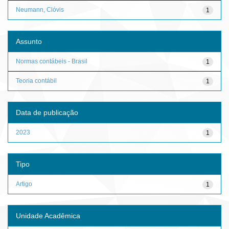
Neumann, Clóvis
1
Assunto
Normas contábeis - Brasil
1
Teoria contábil
1
Data de publicação
2023
1
Tipo
Artigo
1
Unidade Acadêmica