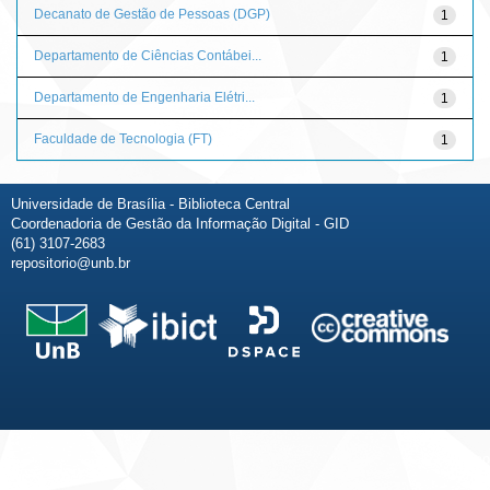
Decanato de Gestão de Pessoas (DGP)
1
Departamento de Ciências Contábei...
1
Departamento de Engenharia Elétri...
1
Faculdade de Tecnologia (FT)
1
Universidade de Brasília - Biblioteca Central
Coordenadoria de Gestão da Informação Digital - GID
(61) 3107-2683
repositorio@unb.br
Fale conosco