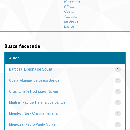
Neumann,
Clóvis
;
Costa,
Abimael
de Jesus
Barros
Busca facetada
Autor
Barbosa, Eliedna de Sousa
1
Costa, Abimael de Jesus Barros
1
Cruz, Emelle Rodrigues Novais
1
Martins, Patricia Helena dos Santos
1
Mendes, Nara Cristina Ferreira
1
Menezes, Pedro Paulo Murce
1