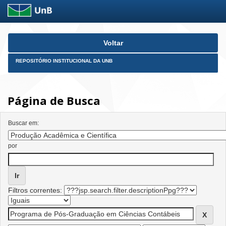
Skip
Voltar
navigation
REPOSITÓRIO INSTITUCIONAL DA UNB
Página de Busca
Buscar em:
por
Filtros correntes: