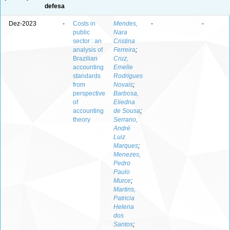
defesa
Dez-2023
-
Costs in
Mendes,
-
-
public
Nara
sector : an
Cristina
analysis of
Ferreira
;
Brazilian
Cruz,
accounting
Emelle
standards
Rodrigues
from
Novais
;
perspective
Barbosa,
of
Eliedna
accounting
de Sousa
;
theory
Serrano,
André
Luiz
Marques
;
Menezes,
Pedro
Paulo
Murce
;
Martins,
Patricia
Helena
dos
Santos
;