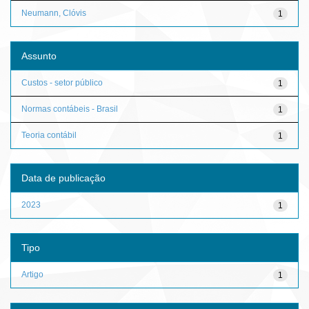
Neumann, Clóvis
1
Assunto
Custos - setor público
1
Normas contábeis - Brasil
1
Teoria contábil
1
Data de publicação
2023
1
Tipo
Artigo
1