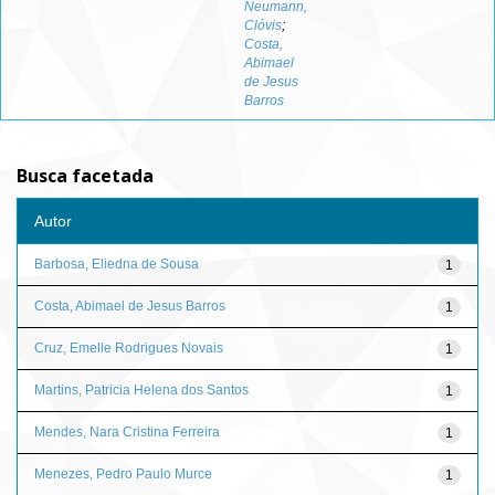
Neumann,
Clóvis
;
Costa,
Abimael
de Jesus
Barros
Busca facetada
Autor
Barbosa, Eliedna de Sousa
1
Costa, Abimael de Jesus Barros
1
Cruz, Emelle Rodrigues Novais
1
Martins, Patricia Helena dos Santos
1
Mendes, Nara Cristina Ferreira
1
Menezes, Pedro Paulo Murce
1