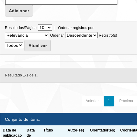
|
Resultados/Página
Ordenar registros por
Ordenar
Registro(s)
Resultado 1-1 de 1.
Anterior
1
Próximo
Conjunto de itens:
Data de
Data
Título
Autor(es)
Orientador(es)
Coorienta
publicação
de