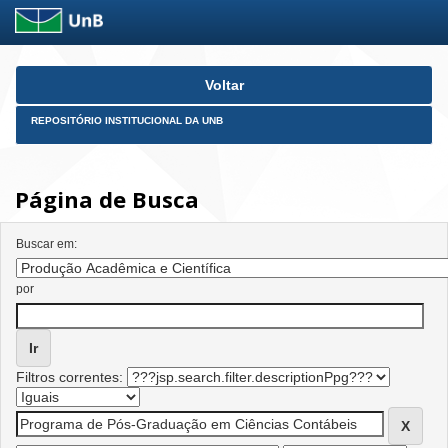
Skip
Voltar
navigation
REPOSITÓRIO INSTITUCIONAL DA UNB
Página de Busca
Buscar em:
por
Filtros correntes: