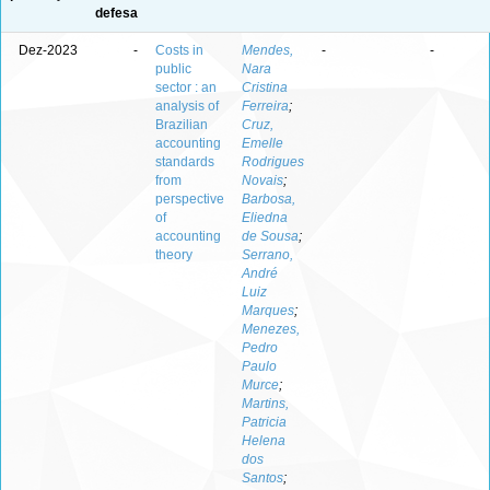
defesa
Dez-2023
-
Costs in
Mendes,
-
-
public
Nara
sector : an
Cristina
analysis of
Ferreira
;
Brazilian
Cruz,
accounting
Emelle
standards
Rodrigues
from
Novais
;
perspective
Barbosa,
of
Eliedna
accounting
de Sousa
;
theory
Serrano,
André
Luiz
Marques
;
Menezes,
Pedro
Paulo
Murce
;
Martins,
Patricia
Helena
dos
Santos
;