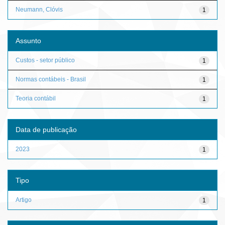
Neumann, Clóvis
1
Assunto
Custos - setor público
1
Normas contábeis - Brasil
1
Teoria contábil
1
Data de publicação
2023
1
Tipo
Artigo
1