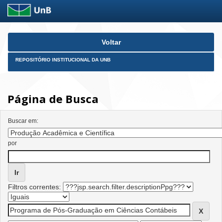
Skip
Voltar
navigation
REPOSITÓRIO INSTITUCIONAL DA UNB
Página de Busca
Buscar em:
por
Filtros correntes: