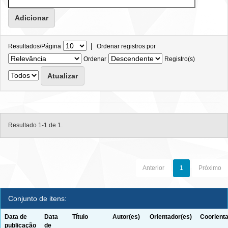
|
Resultados/Página
Ordenar registros por
Ordenar
Registro(s)
Resultado 1-1 de 1.
Anterior
1
Próximo
Conjunto de itens:
Data de
Data
Título
Autor(es)
Orientador(es)
Coorienta
publicação
de