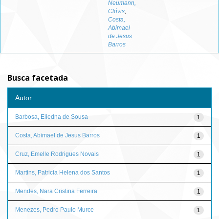
Neumann,
Clóvis
;
Costa,
Abimael
de Jesus
Barros
Busca facetada
Autor
Barbosa, Eliedna de Sousa
1
Costa, Abimael de Jesus Barros
1
Cruz, Emelle Rodrigues Novais
1
Martins, Patricia Helena dos Santos
1
Mendes, Nara Cristina Ferreira
1
Menezes, Pedro Paulo Murce
1