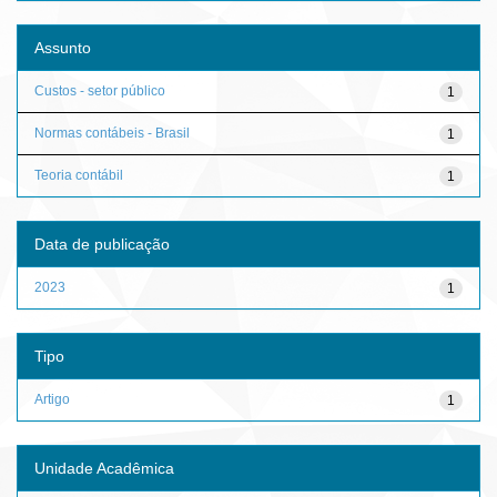
Assunto
Custos - setor público
1
Normas contábeis - Brasil
1
Teoria contábil
1
Data de publicação
2023
1
Tipo
Artigo
1
Unidade Acadêmica