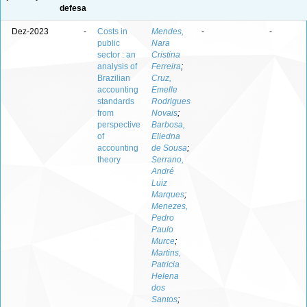
defesa
Dez-2023
-
Costs in
Mendes,
-
-
public
Nara
sector : an
Cristina
analysis of
Ferreira
;
Brazilian
Cruz,
accounting
Emelle
standards
Rodrigues
from
Novais
;
perspective
Barbosa,
of
Eliedna
accounting
de Sousa
;
theory
Serrano,
André
Luiz
Marques
;
Menezes,
Pedro
Paulo
Murce
;
Martins,
Patricia
Helena
dos
Santos
;