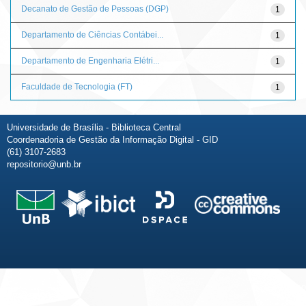
Decanato de Gestão de Pessoas (DGP)
1
Departamento de Ciências Contábei...
1
Departamento de Engenharia Elétri...
1
Faculdade de Tecnologia (FT)
1
Universidade de Brasília - Biblioteca Central
Coordenadoria de Gestão da Informação Digital - GID
(61) 3107-2683
repositorio@unb.br
Fale conosco