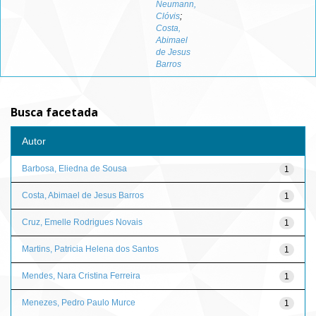
Neumann,
Clóvis
;
Costa,
Abimael
de Jesus
Barros
Busca facetada
Autor
Barbosa, Eliedna de Sousa
1
Costa, Abimael de Jesus Barros
1
Cruz, Emelle Rodrigues Novais
1
Martins, Patricia Helena dos Santos
1
Mendes, Nara Cristina Ferreira
1
Menezes, Pedro Paulo Murce
1