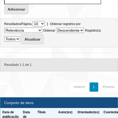
|
Resultados/Página
Ordenar registros por
Ordenar
Registro(s)
Resultado 1-1 de 1.
Anterior
1
Próximo
Conjunto de itens:
Data de
Data
Título
Autor(es)
Orientador(es)
Coorienta
publicação
de