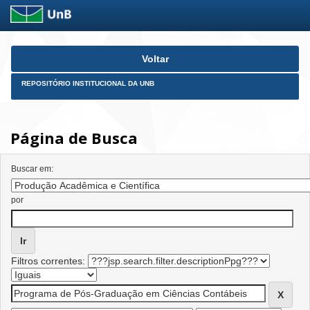
Skip
Voltar
navigation
REPOSITÓRIO INSTITUCIONAL DA UNB
Página de Busca
Buscar em:
por
Filtros correntes: