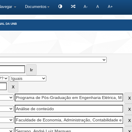
Navegar
Documentos
A-
A
A+
NAL DA UNB