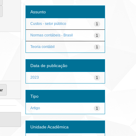
Assunto
Custos - setor público
1
Normas contábeis - Brasil
1
Teoria contábil
1
Data de publicação
2023
1
Tipo
Artigo
1
Unidade Acadêmica