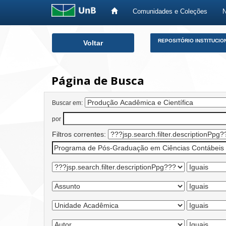
Comunidades e Coleções
Skip
REPOSITÓRIO INSTITUCIO
Voltar
navigation
Página de Busca
Buscar em:
por
Filtros correntes: