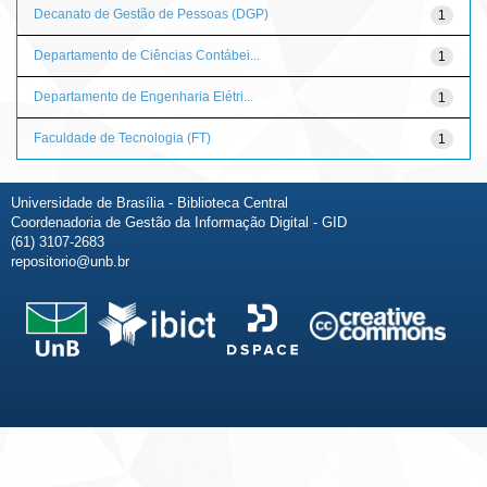
Decanato de Gestão de Pessoas (DGP)
1
Departamento de Ciências Contábei...
1
Departamento de Engenharia Elétri...
1
Faculdade de Tecnologia (FT)
1
Universidade de Brasília - Biblioteca Central
Coordenadoria de Gestão da Informação Digital - GID
(61) 3107-2683
repositorio@unb.br
Fale conosco