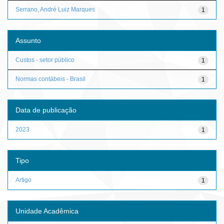
Serrano, André Luiz Marques
1
Assunto
Custos - setor público
1
Normas contábeis - Brasil
1
Data de publicação
2023
1
Tipo
Artigo
1
Unidade Acadêmica