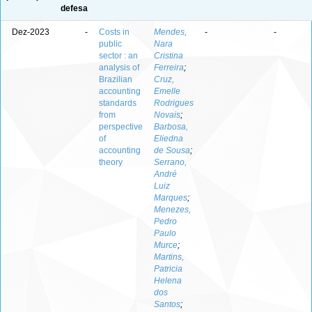
defesa
Dez-2023
-
Costs in
Mendes,
-
-
public
Nara
sector : an
Cristina
analysis of
Ferreira
;
Brazilian
Cruz,
accounting
Emelle
standards
Rodrigues
from
Novais
;
perspective
Barbosa,
of
Eliedna
accounting
de Sousa
;
theory
Serrano,
André
Luiz
Marques
;
Menezes,
Pedro
Paulo
Murce
;
Martins,
Patricia
Helena
dos
Santos
;