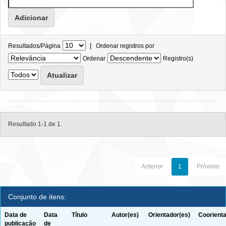
|
Resultados/Página
Ordenar registros por
Ordenar
Registro(s)
Resultado 1-1 de 1.
Anterior
1
Próximo
Conjunto de itens:
Data de
Data
Título
Autor(es)
Orientador(es)
Coorienta
publicação
de