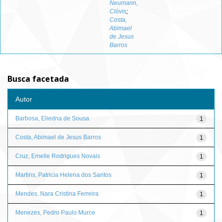
Neumann,
Clóvis
;
Costa,
Abimael
de Jesus
Barros
Busca facetada
Autor
Barbosa, Eliedna de Sousa
1
Costa, Abimael de Jesus Barros
1
Cruz, Emelle Rodrigues Novais
1
Martins, Patricia Helena dos Santos
1
Mendes, Nara Cristina Ferreira
1
Menezes, Pedro Paulo Murce
1