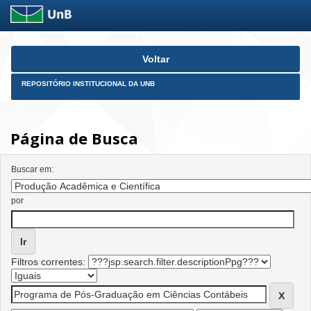
Skip
Voltar
navigation
REPOSITÓRIO INSTITUCIONAL DA UNB
Página de Busca
Buscar em:
por
Filtros correntes: