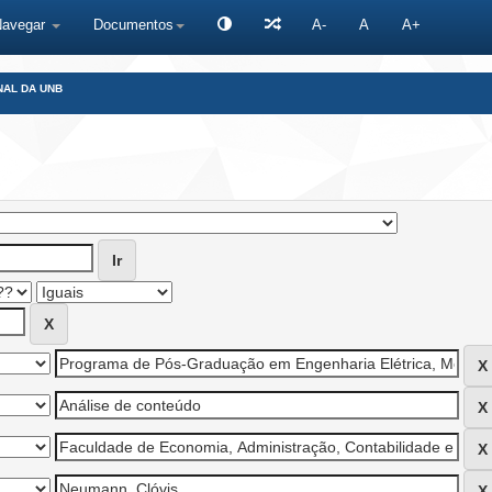
Navegar
Documentos
A-
A
A+
NAL DA UNB