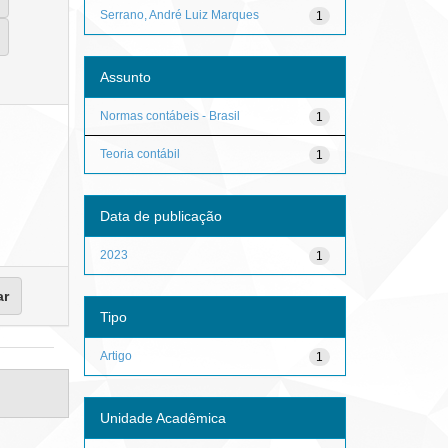
Serrano, André Luiz Marques
1
Assunto
Normas contábeis - Brasil
1
Teoria contábil
1
Data de publicação
2023
1
Tipo
Artigo
1
Unidade Acadêmica