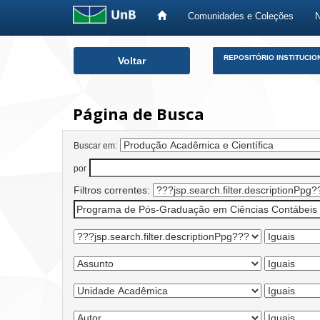
Comunidades e Coleções
Skip
REPOSITÓRIO INSTITUCIO
Voltar
navigation
Página de Busca
Buscar em:
por
Filtros correntes: