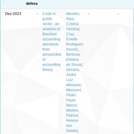
defesa
Dez-2023
-
Costs in
Mendes,
-
-
public
Nara
sector : an
Cristina
analysis of
Ferreira
;
Brazilian
Cruz,
accounting
Emelle
standards
Rodrigues
from
Novais
;
perspective
Barbosa,
of
Eliedna
accounting
de Sousa
;
theory
Serrano,
André
Luiz
Marques
;
Menezes,
Pedro
Paulo
Murce
;
Martins,
Patricia
Helena
dos
Santos
;