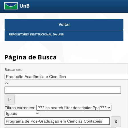
Skip
Voltar
navigation
REPOSITÓRIO INSTITUCIONAL DA UNB
Página de Busca
Buscar em:
por
Filtros correntes: