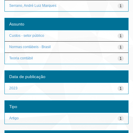
Serrano, André Luiz Marques
1
Assunto
Custos - setor público
1
Normas contábeis - Brasil
1
Teoria contábil
1
Data de publicação
2023
1
Tipo
Artigo
1