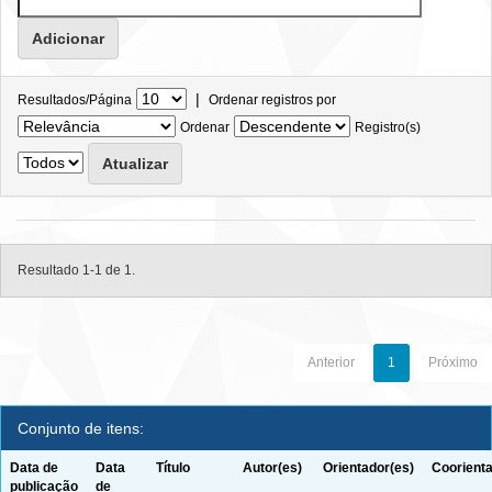
|
Resultados/Página
Ordenar registros por
Ordenar
Registro(s)
Resultado 1-1 de 1.
Anterior
1
Próximo
Conjunto de itens:
Data de
Data
Título
Autor(es)
Orientador(es)
Coorienta
publicação
de