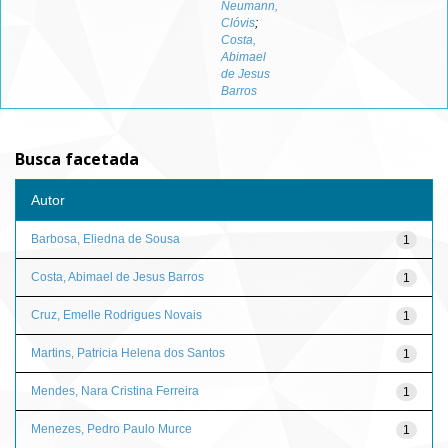
Neumann,
Clóvis
;
Costa,
Abimael
de Jesus
Barros
Busca facetada
Autor
Barbosa, Eliedna de Sousa
1
Costa, Abimael de Jesus Barros
1
Cruz, Emelle Rodrigues Novais
1
Martins, Patricia Helena dos Santos
1
Mendes, Nara Cristina Ferreira
1
Menezes, Pedro Paulo Murce
1