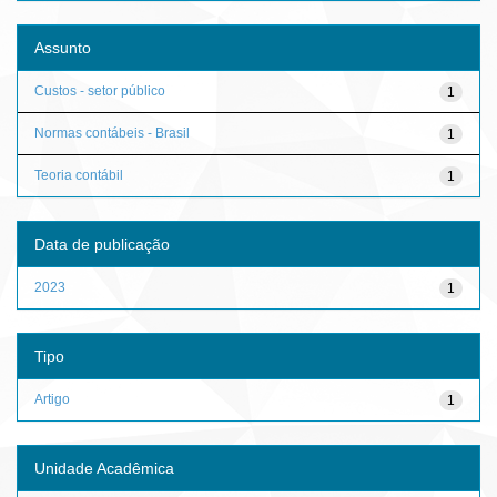
Assunto
Custos - setor público
1
Normas contábeis - Brasil
1
Teoria contábil
1
Data de publicação
2023
1
Tipo
Artigo
1
Unidade Acadêmica