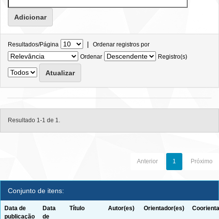
|
Resultados/Página
Ordenar registros por
Ordenar
Registro(s)
Resultado 1-1 de 1.
Anterior
1
Próximo
Conjunto de itens:
Data de
Data
Título
Autor(es)
Orientador(es)
Coorienta
publicação
de