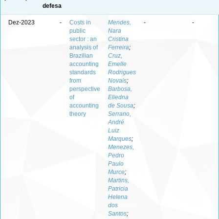
defesa
Dez-2023
-
Costs in
Mendes,
-
-
public
Nara
sector : an
Cristina
analysis of
Ferreira
;
Brazilian
Cruz,
accounting
Emelle
standards
Rodrigues
from
Novais
;
perspective
Barbosa,
of
Eliedna
accounting
de Sousa
;
theory
Serrano,
André
Luiz
Marques
;
Menezes,
Pedro
Paulo
Murce
;
Martins,
Patricia
Helena
dos
Santos
;