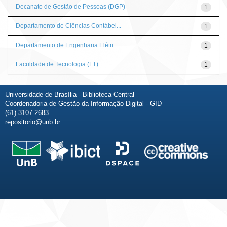
Decanato de Gestão de Pessoas (DGP)
1
Departamento de Ciências Contábei...
1
Departamento de Engenharia Elétri...
1
Faculdade de Tecnologia (FT)
1
Universidade de Brasília - Biblioteca Central
Coordenadoria de Gestão da Informação Digital - GID
(61) 3107-2683
repositorio@unb.br
Fale conosco