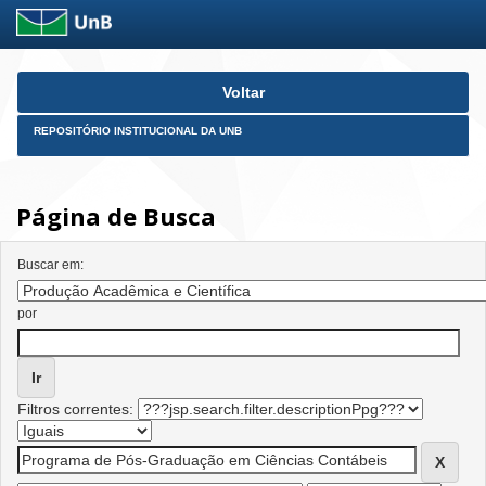
Skip
Voltar
navigation
REPOSITÓRIO INSTITUCIONAL DA UNB
Página de Busca
Buscar em:
por
Filtros correntes: