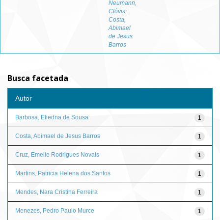
Neumann,
Clóvis
;
Costa,
Abimael
de Jesus
Barros
Busca facetada
Autor
Barbosa, Eliedna de Sousa
1
Costa, Abimael de Jesus Barros
1
Cruz, Emelle Rodrigues Novais
1
Martins, Patricia Helena dos Santos
1
Mendes, Nara Cristina Ferreira
1
Menezes, Pedro Paulo Murce
1