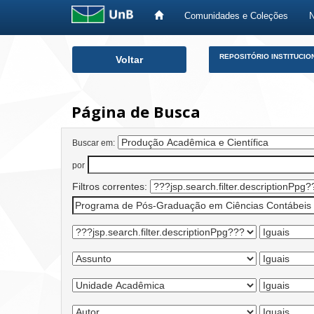
Comunidades e Coleções
Skip
REPOSITÓRIO INSTITUCIO
Voltar
navigation
Página de Busca
Buscar em:
por
Filtros correntes: