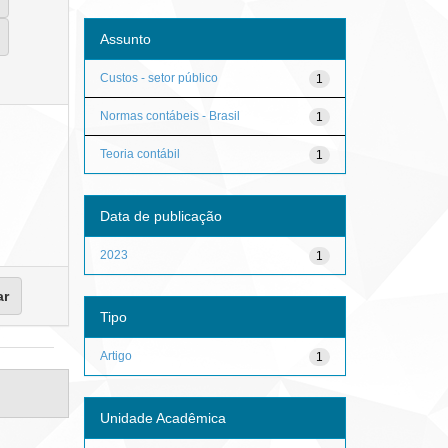
Assunto
Custos - setor público
1
Normas contábeis - Brasil
1
Teoria contábil
1
Data de publicação
2023
1
Tipo
Artigo
1
Unidade Acadêmica