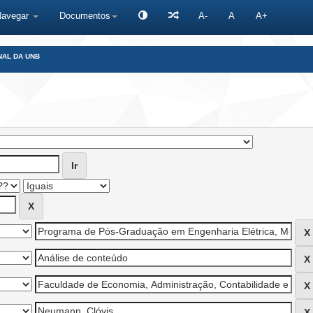
Navegar
Documentos
A-
A
A+
NAL DA UNB