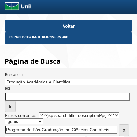
Skip
Voltar
navigation
REPOSITÓRIO INSTITUCIONAL DA UNB
Página de Busca
Buscar em:
por
Filtros correntes: