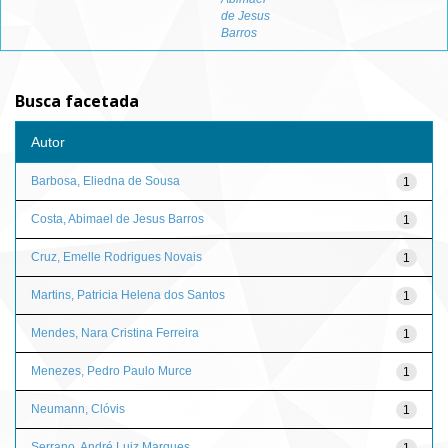
de Jesus
Barros
Busca facetada
Autor
Barbosa, Eliedna de Sousa
1
Costa, Abimael de Jesus Barros
1
Cruz, Emelle Rodrigues Novais
1
Martins, Patricia Helena dos Santos
1
Mendes, Nara Cristina Ferreira
1
Menezes, Pedro Paulo Murce
1
Neumann, Clóvis
1
Serrano, André Luiz Marques
1