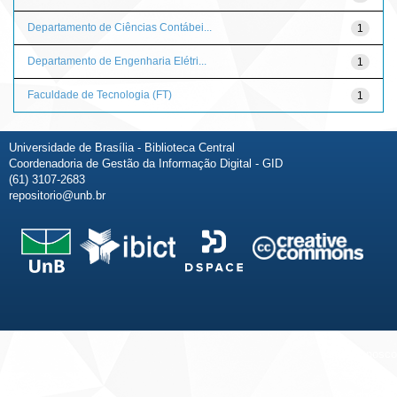
Departamento de Ciências Contábei...
1
Departamento de Engenharia Elétri...
1
Faculdade de Tecnologia (FT)
1
Universidade de Brasília - Biblioteca Central
Coordenadoria de Gestão da Informação Digital - GID
(61) 3107-2683
repositorio@unb.br
Fale conosco
Sobre