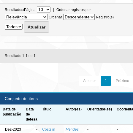
|
Resultados/Página
Ordenar registros por
Ordenar
Registro(s)
Resultado 1-1 de 1.
Anterior
1
Próximo
Conjunto de itens:
Data de
Data
Título
Autor(es)
Orientador(es)
Coorienta
publicação
de
defesa
Dez-2023
-
Costs in
Mendes,
-
-