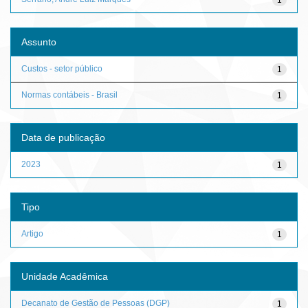
Assunto
Custos - setor público
1
Normas contábeis - Brasil
1
Data de publicação
2023
1
Tipo
Artigo
1
Unidade Acadêmica
Decanato de Gestão de Pessoas (DGP)
1