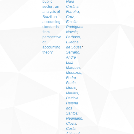
public
Nara
sector : an
Cristina
analysis of
Ferreira
;
Brazilian
Cruz,
accounting
Emelle
standards
Rodrigues
from
Novais
;
perspective
Barbosa,
of
Eliedna
accounting
de Sousa
;
theory
Serrano,
André
Luiz
Marques
;
Menezes,
Pedro
Paulo
Murce
;
Martins,
Patricia
Helena
dos
Santos
;
Neumann,
Clóvis
;
Costa,
Abimael