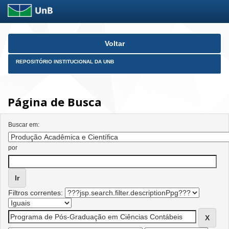
Skip
Voltar
navigation
REPOSITÓRIO INSTITUCIONAL DA UNB
Página de Busca
Buscar em:
por
Filtros correntes: