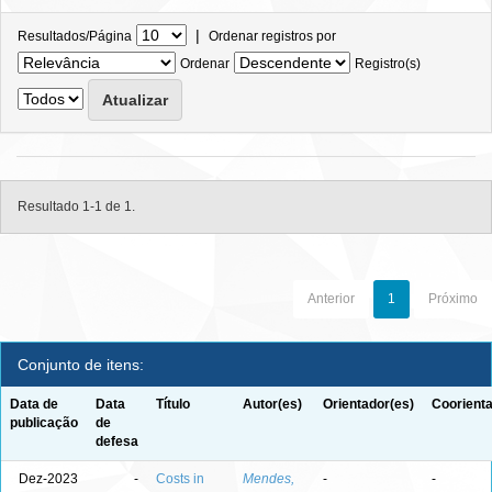
|
Resultados/Página
Ordenar registros por
Ordenar
Registro(s)
Resultado 1-1 de 1.
Anterior
1
Próximo
Conjunto de itens:
Data de
Data
Título
Autor(es)
Orientador(es)
Coorienta
publicação
de
defesa
Dez-2023
-
Costs in
Mendes,
-
-