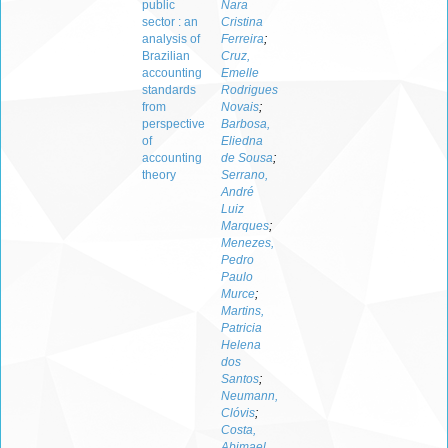
public
Nara
sector : an
Cristina
analysis of
Ferreira
;
Brazilian
Cruz,
accounting
Emelle
standards
Rodrigues
from
Novais
;
perspective
Barbosa,
of
Eliedna
accounting
de Sousa
;
theory
Serrano,
André
Luiz
Marques
;
Menezes,
Pedro
Paulo
Murce
;
Martins,
Patricia
Helena
dos
Santos
;
Neumann,
Clóvis
;
Costa,
Abimael