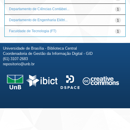
Departamento de Ciências Contábei...
1
Departamento de Engenharia Elétri...
1
Faculdade de Tecnologia (FT)
1
Universidade de Brasília - Biblioteca Central
Coordenadoria de Gestão da Informação Digital - GID
(61) 3107-2683
repositorio@unb.br
Fale conosco
Sobre