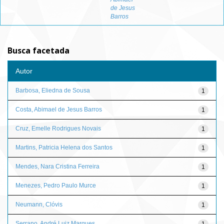
de Jesus
Barros
Busca facetada
Autor
Barbosa, Eliedna de Sousa
1
Costa, Abimael de Jesus Barros
1
Cruz, Emelle Rodrigues Novais
1
Martins, Patricia Helena dos Santos
1
Mendes, Nara Cristina Ferreira
1
Menezes, Pedro Paulo Murce
1
Neumann, Clóvis
1
Serrano, André Luiz Marques
1