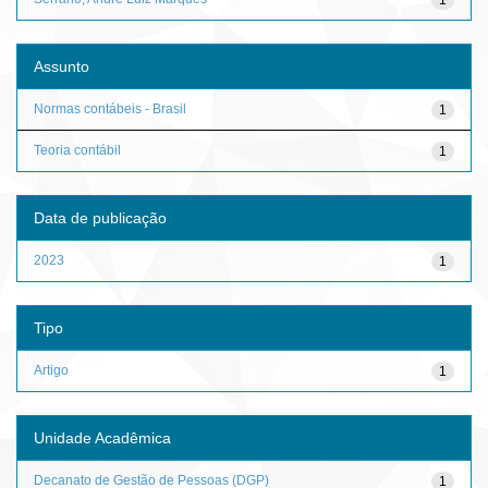
Assunto
Normas contábeis - Brasil
1
Teoria contábil
1
Data de publicação
2023
1
Tipo
Artigo
1
Unidade Acadêmica
Decanato de Gestão de Pessoas (DGP)
1