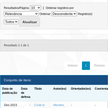
|
Resultados/Página
Ordenar registros por
Ordenar
Registro(s)
Resultado 1-1 de 1.
Anterior
1
Próximo
Conjunto de itens:
Data de
Data
Título
Autor(es)
Orientador(es)
Coorienta
publicação
de
defesa
Dez-2023
-
Costs in
Mendes,
-
-