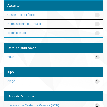
Assunto
Custos - setor público
1
Normas contábeis - Brasil
1
Teoria contábil
1
Data de publicação
2023
1
Tipo
Artigo
1
Unidade Acadêmica
Decanato de Gestão de Pessoas (DGP)
1