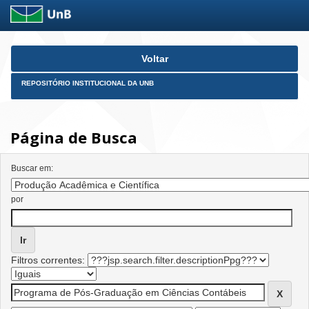
Skip
Voltar
navigation
REPOSITÓRIO INSTITUCIONAL DA UNB
Página de Busca
Buscar em:
por
Filtros correntes: