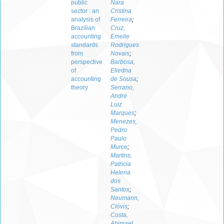
public
Nara
sector : an
Cristina
analysis of
Ferreira
;
Brazilian
Cruz,
accounting
Emelle
standards
Rodrigues
from
Novais
;
perspective
Barbosa,
of
Eliedna
accounting
de Sousa
;
theory
Serrano,
André
Luiz
Marques
;
Menezes,
Pedro
Paulo
Murce
;
Martins,
Patricia
Helena
dos
Santos
;
Neumann,
Clóvis
;
Costa,
Abimael