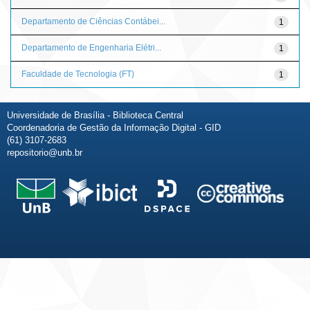
Departamento de Ciências Contábei...
1
Departamento de Engenharia Elétri...
1
Faculdade de Tecnologia (FT)
1
Universidade de Brasília - Biblioteca Central
Coordenadoria de Gestão da Informação Digital - GID
(61) 3107-2683
repositorio@unb.br
Fale conosco
Sobre