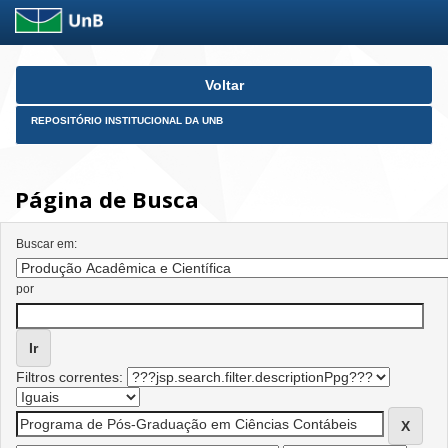
Skip
Voltar
navigation
REPOSITÓRIO INSTITUCIONAL DA UNB
Página de Busca
Buscar em:
por
Filtros correntes: