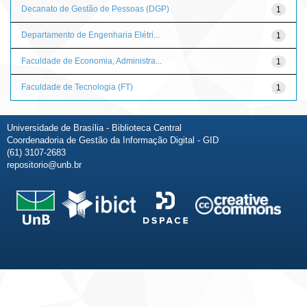
Decanato de Gestão de Pessoas (DGP)
1
Departamento de Engenharia Elétri...
1
Faculdade de Economia, Administra...
1
Faculdade de Tecnologia (FT)
1
Universidade de Brasília - Biblioteca Central
Coordenadoria de Gestão da Informação Digital - GID
(61) 3107-2683
repositorio@unb.br
Fale conosco