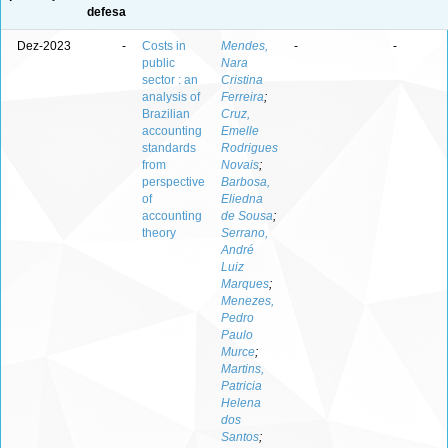
defesa
Dez-2023
-
Costs in
Mendes,
-
-
public
Nara
sector : an
Cristina
analysis of
Ferreira
;
Brazilian
Cruz,
accounting
Emelle
standards
Rodrigues
from
Novais
;
perspective
Barbosa,
of
Eliedna
accounting
de Sousa
;
theory
Serrano,
André
Luiz
Marques
;
Menezes,
Pedro
Paulo
Murce
;
Martins,
Patricia
Helena
dos
Santos
;