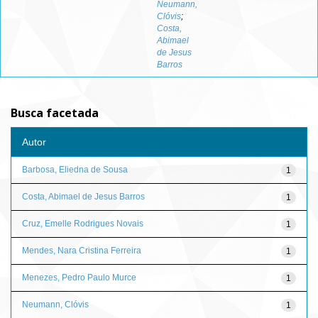
Neumann,
Clóvis
;
Costa,
Abimael
de Jesus
Barros
Busca facetada
Autor
Barbosa, Eliedna de Sousa
1
Costa, Abimael de Jesus Barros
1
Cruz, Emelle Rodrigues Novais
1
Mendes, Nara Cristina Ferreira
1
Menezes, Pedro Paulo Murce
1
Neumann, Clóvis
1