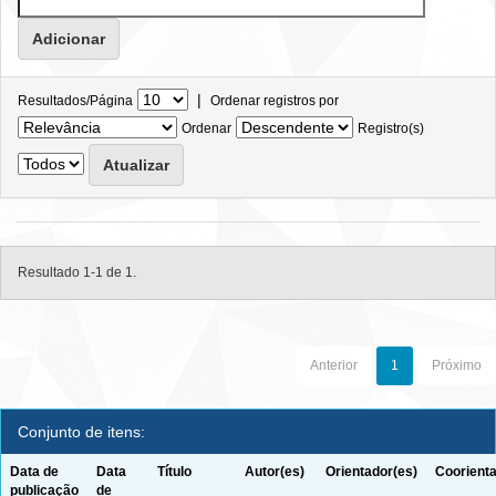
|
Resultados/Página
Ordenar registros por
Ordenar
Registro(s)
Resultado 1-1 de 1.
Anterior
1
Próximo
Conjunto de itens:
Data de
Data
Título
Autor(es)
Orientador(es)
Coorienta
publicação
de