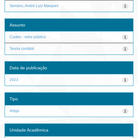
Serrano, André Luiz Marques
1
Assunto
Custos - setor público
1
Teoria contábil
1
Data de publicação
2023
1
Tipo
Artigo
1
Unidade Acadêmica