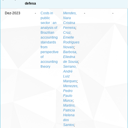
defesa
Dez-2023
-
Costs in
Mendes,
-
-
public
Nara
sector : an
Cristina
analysis of
Ferreira
;
Brazilian
Cruz,
accounting
Emelle
standards
Rodrigues
from
Novais
;
perspective
Barbosa,
of
Eliedna
accounting
de Sousa
;
theory
Serrano,
André
Luiz
Marques
;
Menezes,
Pedro
Paulo
Murce
;
Martins,
Patricia
Helena
dos
Santos
;