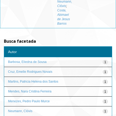
Neumann,
Clóvis
;
Costa,
Abimael
de Jesus
Barros
Busca facetada
Autor
Barbosa, Eliedna de Sousa
1
Cruz, Emelle Rodrigues Novais
1
Martins, Patricia Helena dos Santos
1
Mendes, Nara Cristina Ferreira
1
Menezes, Pedro Paulo Murce
1
Neumann, Clóvis
1