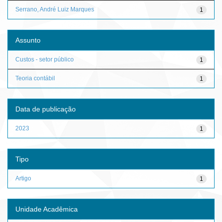
Serrano, André Luiz Marques
1
Assunto
Custos - setor público
1
Teoria contábil
1
Data de publicação
2023
1
Tipo
Artigo
1
Unidade Acadêmica