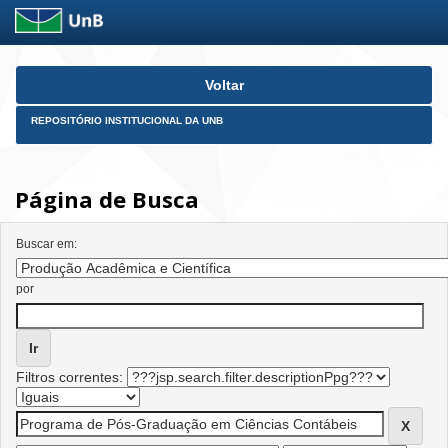
Skip
Voltar
navigation
REPOSITÓRIO INSTITUCIONAL DA UNB
Página de Busca
Buscar em:
por
Filtros correntes: