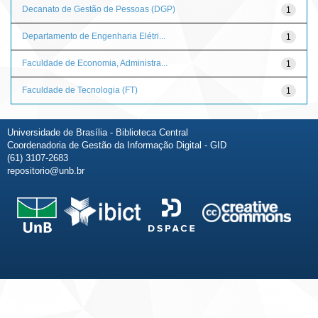
Decanato de Gestão de Pessoas (DGP)
1
Departamento de Engenharia Elétri...
1
Faculdade de Economia, Administra...
1
Faculdade de Tecnologia (FT)
1
Universidade de Brasília - Biblioteca Central
Coordenadoria de Gestão da Informação Digital - GID
(61) 3107-2683
repositorio@unb.br
Fale conosco