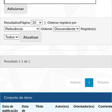
|
Resultados/Página
Ordenar registros por
Ordenar
Registro(s)
Resultado 1-1 de 1.
Anterior
1
Próximo
Conjunto de itens:
Data de
Data
Título
Autor(es)
Orientador(es)
Coorienta
publicação
de