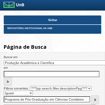
Skip
Voltar
navigation
REPOSITÓRIO INSTITUCIONAL DA UNB
Página de Busca
Buscar em:
por
Filtros correntes: