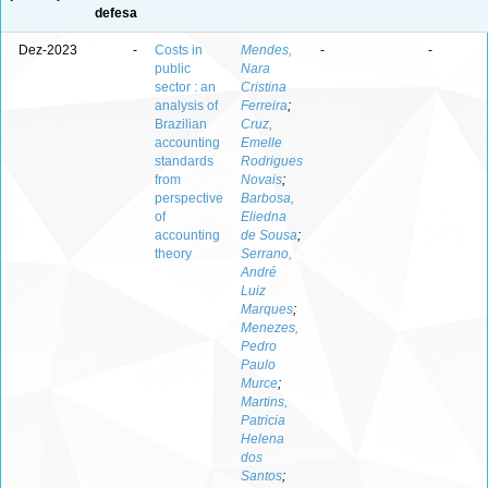
defesa
Dez-2023
-
Costs in
Mendes,
-
-
public
Nara
sector : an
Cristina
analysis of
Ferreira
;
Brazilian
Cruz,
accounting
Emelle
standards
Rodrigues
from
Novais
;
perspective
Barbosa,
of
Eliedna
accounting
de Sousa
;
theory
Serrano,
André
Luiz
Marques
;
Menezes,
Pedro
Paulo
Murce
;
Martins,
Patricia
Helena
dos
Santos
;