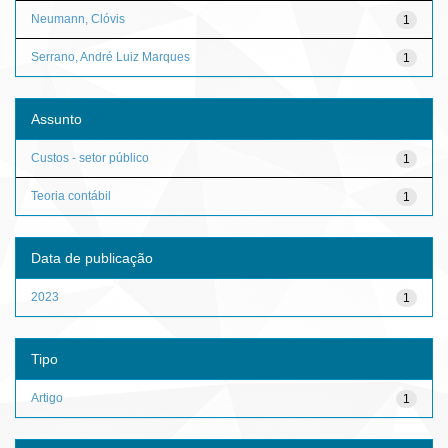
Neumann, Clóvis
1
Serrano, André Luiz Marques
1
Assunto
Custos - setor público
1
Teoria contábil
1
Data de publicação
2023
1
Tipo
Artigo
1