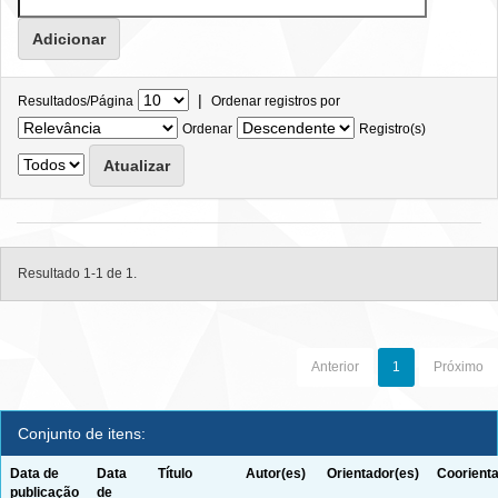
|
Resultados/Página
Ordenar registros por
Ordenar
Registro(s)
Resultado 1-1 de 1.
Anterior
1
Próximo
Conjunto de itens:
Data de
Data
Título
Autor(es)
Orientador(es)
Coorienta
publicação
de