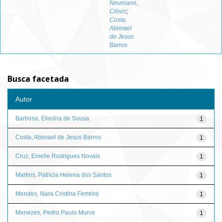
Neumann,
Clóvis
;
Costa,
Abimael
de Jesus
Barros
Busca facetada
Autor
Barbosa, Eliedna de Sousa
1
Costa, Abimael de Jesus Barros
1
Cruz, Emelle Rodrigues Novais
1
Martins, Patricia Helena dos Santos
1
Mendes, Nara Cristina Ferreira
1
Menezes, Pedro Paulo Murce
1