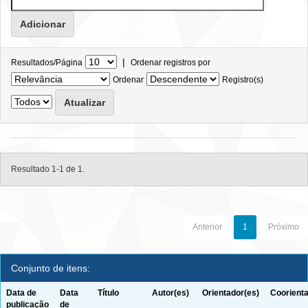
|
Resultados/Página
Ordenar registros por
Ordenar
Registro(s)
Resultado 1-1 de 1.
Anterior
1
Próximo
Conjunto de itens:
Data de
Data
Título
Autor(es)
Orientador(es)
Coorienta
publicação
de