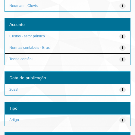
Neumann, Clóvis
1
Assunto
Custos - setor público
1
Normas contábeis - Brasil
1
Teoria contábil
1
Data de publicação
2023
1
Tipo
Artigo
1