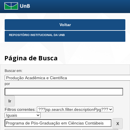
Skip
Voltar
navigation
REPOSITÓRIO INSTITUCIONAL DA UNB
Página de Busca
Buscar em:
por
Filtros correntes: