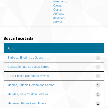
Neumann,
Clóvis
;
Costa,
Abimael
de Jesus
Barros
Busca facetada
Autor
Barbosa, Eliedna de Sousa
1
Costa, Abimael de Jesus Barros
1
Cruz, Emelle Rodrigues Novais
1
Martins, Patricia Helena dos Santos
1
Mendes, Nara Cristina Ferreira
1
Menezes, Pedro Paulo Murce
1