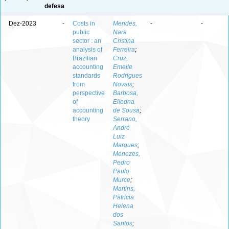
defesa
Dez-2023
-
Costs in
Mendes,
-
-
public
Nara
sector : an
Cristina
analysis of
Ferreira
;
Brazilian
Cruz,
accounting
Emelle
standards
Rodrigues
from
Novais
;
perspective
Barbosa,
of
Eliedna
accounting
de Sousa
;
theory
Serrano,
André
Luiz
Marques
;
Menezes,
Pedro
Paulo
Murce
;
Martins,
Patricia
Helena
dos
Santos
;