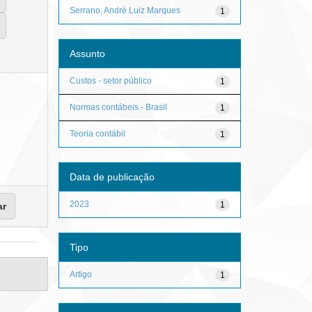
Serrano, André Luiz Marques
1
Assunto
Custos - setor público
1
Normas contábeis - Brasil
1
Teoria contábil
1
Data de publicação
2023
1
Tipo
Artigo
1