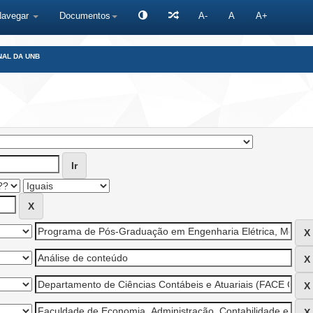
Navegar
Documentos
A-
A
A+
NAL DA UNB