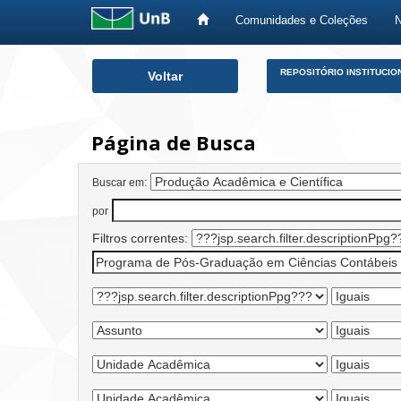
Comunidades e Coleções
Skip
REPOSITÓRIO INSTITUCIO
Voltar
navigation
Página de Busca
Buscar em:
por
Filtros correntes: