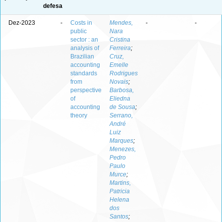
defesa
Dez-2023
-
Costs in
Mendes,
-
-
public
Nara
sector : an
Cristina
analysis of
Ferreira
;
Brazilian
Cruz,
accounting
Emelle
standards
Rodrigues
from
Novais
;
perspective
Barbosa,
of
Eliedna
accounting
de Sousa
;
theory
Serrano,
André
Luiz
Marques
;
Menezes,
Pedro
Paulo
Murce
;
Martins,
Patricia
Helena
dos
Santos
;