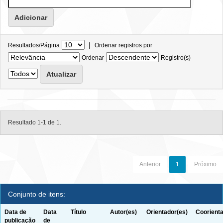
|
Resultados/Página
Ordenar registros por
Ordenar
Registro(s)
Resultado 1-1 de 1.
Anterior
1
Próximo
Conjunto de itens:
Data de
Data
Título
Autor(es)
Orientador(es)
Coorienta
publicação
de