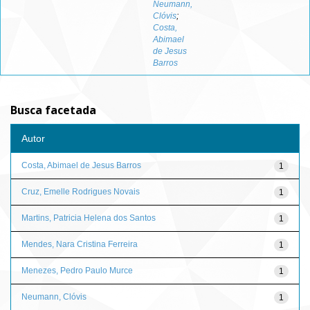
Neumann,
Clóvis
;
Costa,
Abimael
de Jesus
Barros
Busca facetada
Autor
Costa, Abimael de Jesus Barros
1
Cruz, Emelle Rodrigues Novais
1
Martins, Patricia Helena dos Santos
1
Mendes, Nara Cristina Ferreira
1
Menezes, Pedro Paulo Murce
1
Neumann, Clóvis
1