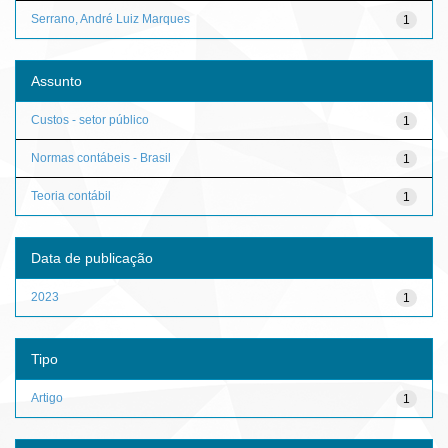
Serrano, André Luiz Marques
1
Assunto
Custos - setor público
1
Normas contábeis - Brasil
1
Teoria contábil
1
Data de publicação
2023
1
Tipo
Artigo
1