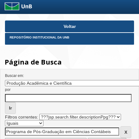
Skip
Voltar
navigation
REPOSITÓRIO INSTITUCIONAL DA UNB
Página de Busca
Buscar em:
por
Filtros correntes: