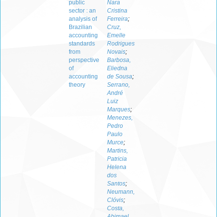
public
Nara
sector : an
Cristina
analysis of
Ferreira
;
Brazilian
Cruz,
accounting
Emelle
standards
Rodrigues
from
Novais
;
perspective
Barbosa,
of
Eliedna
accounting
de Sousa
;
theory
Serrano,
André
Luiz
Marques
;
Menezes,
Pedro
Paulo
Murce
;
Martins,
Patricia
Helena
dos
Santos
;
Neumann,
Clóvis
;
Costa,
Abimael