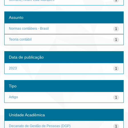
Assunto
Normas contábeis - Brasil
1
Teoria contábil
1
Data de publicação
2023
1
Tipo
Artigo
1
Unidade Acadêmica
Decanato de Gestão de Pessoas (DGP)
1