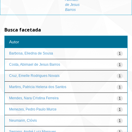
de Jesus
Barros
Busca facetada
Autor
Barbosa, Eliedna de Sousa
1
Costa, Abimael de Jesus Barros
1
Cruz, Emelle Rodrigues Novais
1
Martins, Patricia Helena dos Santos
1
Mendes, Nara Cristina Ferreira
1
Menezes, Pedro Paulo Murce
1
Neumann, Clóvis
1
Serrano, André Luiz Marques
1