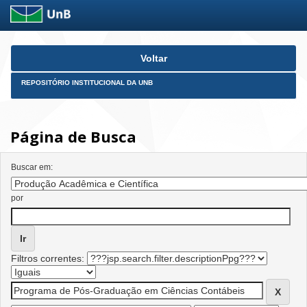
Skip
Voltar
navigation
REPOSITÓRIO INSTITUCIONAL DA UNB
Página de Busca
Buscar em:
por
Filtros correntes: