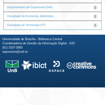
Departamento de Engenharia Elétri...
1
Faculdade de Economia, Administra...
1
Faculdade de Tecnologia (FT)
1
Universidade de Brasília - Biblioteca Central
Coordenadoria de Gestão da Informação Digital - GID
(61) 3107-2683
repositorio@unb.br
Fale conosco
Sobre