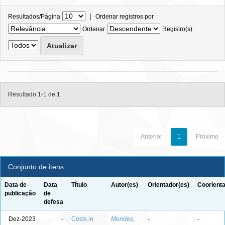
|
Resultados/Página
Ordenar registros por
Ordenar
Registro(s)
Resultado 1-1 de 1.
Anterior
1
Próximo
Conjunto de itens:
Data de
Data
Título
Autor(es)
Orientador(es)
Coorienta
publicação
de
defesa
Dez-2023
-
Costs in
Mendes,
-
-