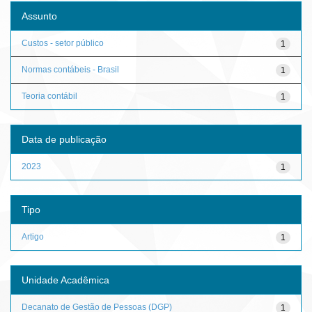
Assunto
Custos - setor público
1
Normas contábeis - Brasil
1
Teoria contábil
1
Data de publicação
2023
1
Tipo
Artigo
1
Unidade Acadêmica
Decanato de Gestão de Pessoas (DGP)
1