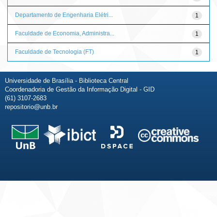
Departamento de Engenharia Elétri...
1
Faculdade de Economia, Administra...
1
Faculdade de Tecnologia (FT)
1
Universidade de Brasília - Biblioteca Central
Coordenadoria de Gestão da Informação Digital - GID
(61) 3107-2683
repositorio@unb.br
Fale conosco
Sobre