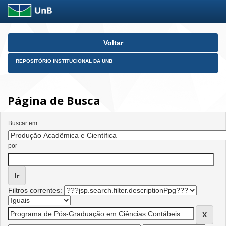
Skip
Voltar
navigation
REPOSITÓRIO INSTITUCIONAL DA UNB
Página de Busca
Buscar em:
por
Filtros correntes: