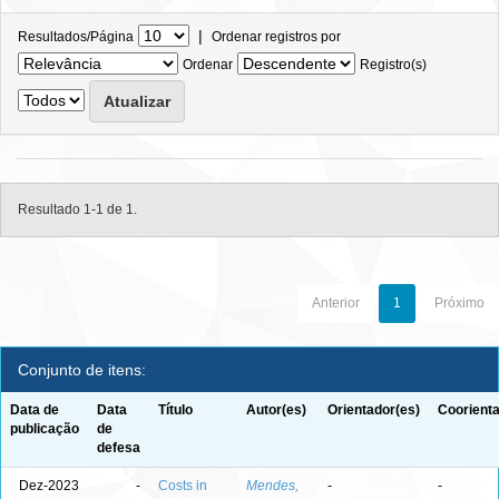
|
Resultados/Página
Ordenar registros por
Ordenar
Registro(s)
Resultado 1-1 de 1.
Anterior
1
Próximo
Conjunto de itens:
Data de
Data
Título
Autor(es)
Orientador(es)
Coorienta
publicação
de
defesa
Dez-2023
-
Costs in
Mendes,
-
-