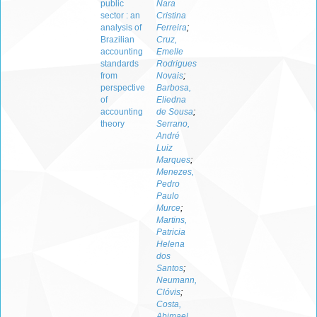
public
Nara
sector : an
Cristina
analysis of
Ferreira
;
Brazilian
Cruz,
accounting
Emelle
standards
Rodrigues
from
Novais
;
perspective
Barbosa,
of
Eliedna
accounting
de Sousa
;
theory
Serrano,
André
Luiz
Marques
;
Menezes,
Pedro
Paulo
Murce
;
Martins,
Patricia
Helena
dos
Santos
;
Neumann,
Clóvis
;
Costa,
Abimael