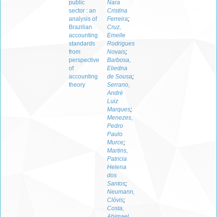
public
Nara
sector : an
Cristina
analysis of
Ferreira
;
Brazilian
Cruz,
accounting
Emelle
standards
Rodrigues
from
Novais
;
perspective
Barbosa,
of
Eliedna
accounting
de Sousa
;
theory
Serrano,
André
Luiz
Marques
;
Menezes,
Pedro
Paulo
Murce
;
Martins,
Patricia
Helena
dos
Santos
;
Neumann,
Clóvis
;
Costa,
Abimael