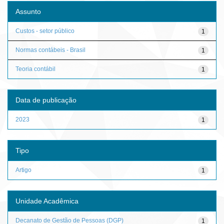
Assunto
Custos - setor público
1
Normas contábeis - Brasil
1
Teoria contábil
1
Data de publicação
2023
1
Tipo
Artigo
1
Unidade Acadêmica
Decanato de Gestão de Pessoas (DGP)
1