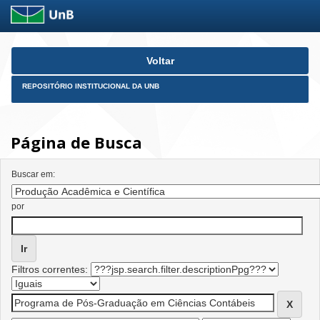
Skip
Voltar
navigation
REPOSITÓRIO INSTITUCIONAL DA UNB
Página de Busca
Buscar em:
por
Filtros correntes: