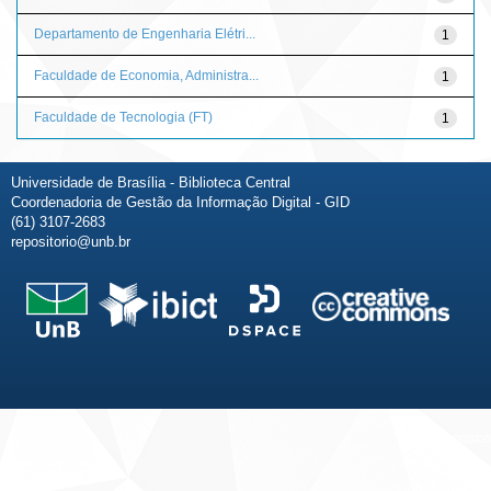
Departamento de Engenharia Elétri...
1
Faculdade de Economia, Administra...
1
Faculdade de Tecnologia (FT)
1
Universidade de Brasília - Biblioteca Central
Coordenadoria de Gestão da Informação Digital - GID
(61) 3107-2683
repositorio@unb.br
Fale conosco
Sobre