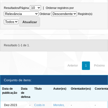
|
Resultados/Página
Ordenar registros por
Ordenar
Registro(s)
Resultado 1-1 de 1.
Anterior
1
Próximo
Conjunto de itens:
Data de
Data
Título
Autor(es)
Orientador(es)
Coorienta
publicação
de
defesa
Dez-2023
-
Costs in
Mendes,
-
-