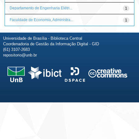
Departamento de Engenharia Elétri...
1
Faculdade de Economia, Administra...
1
Universidade de Brasília - Biblioteca Central
Coordenadoria de Gestão da Informação Digital - GID
(61) 3107-2683
repositorio@unb.br
Fale conosco
Sobre