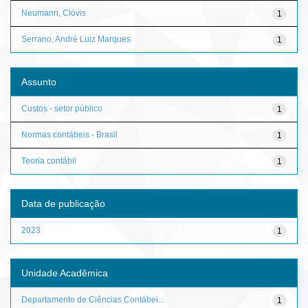
Neumann, Clóvis
1
Serrano, André Luiz Marques
1
Assunto
Custos - setor público
1
Normas contábeis - Brasil
1
Teoria contábil
1
Data de publicação
2023
1
Unidade Acadêmica
Departamento de Ciências Contábei...
1