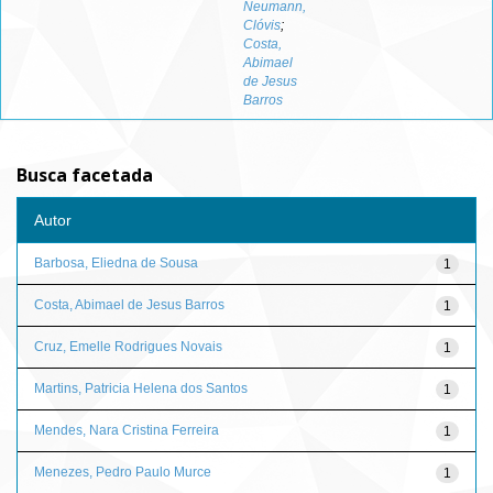
Neumann,
Clóvis
;
Costa,
Abimael
de Jesus
Barros
Busca facetada
Autor
Barbosa, Eliedna de Sousa
1
Costa, Abimael de Jesus Barros
1
Cruz, Emelle Rodrigues Novais
1
Martins, Patricia Helena dos Santos
1
Mendes, Nara Cristina Ferreira
1
Menezes, Pedro Paulo Murce
1