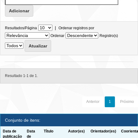
|
Resultados/Página
Ordenar registros por
Ordenar
Registro(s)
Resultado 1-1 de 1.
Anterior
1
Próximo
Conjunto de itens:
Data de
Data
Título
Autor(es)
Orientador(es)
Coorienta
publicação
de