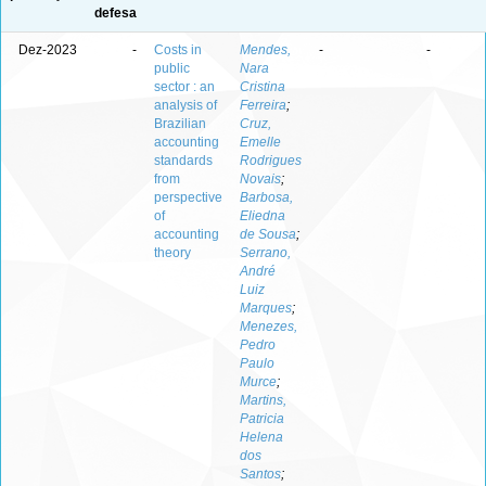
defesa
Dez-2023
-
Costs in
Mendes,
-
-
public
Nara
sector : an
Cristina
analysis of
Ferreira
;
Brazilian
Cruz,
accounting
Emelle
standards
Rodrigues
from
Novais
;
perspective
Barbosa,
of
Eliedna
accounting
de Sousa
;
theory
Serrano,
André
Luiz
Marques
;
Menezes,
Pedro
Paulo
Murce
;
Martins,
Patricia
Helena
dos
Santos
;