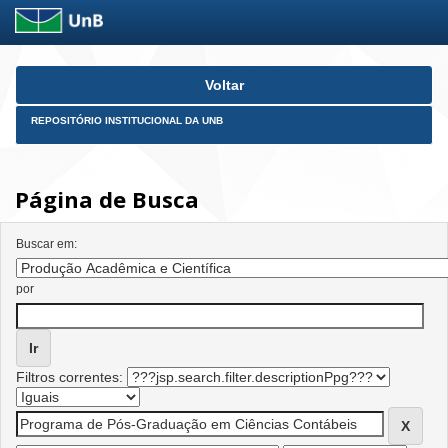
Skip
Voltar
navigation
REPOSITÓRIO INSTITUCIONAL DA UNB
Página de Busca
Buscar em:
por
Filtros correntes: