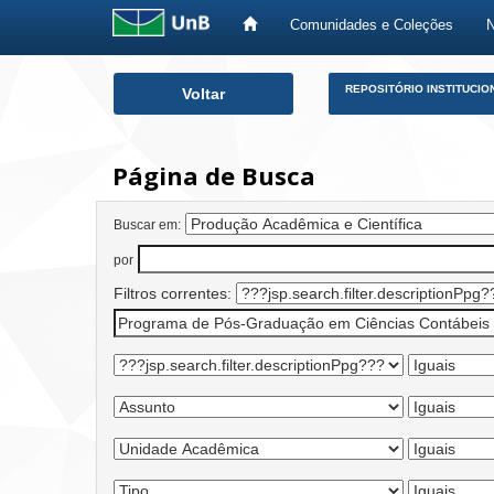
Comunidades e Coleções
Skip
REPOSITÓRIO INSTITUCIO
Voltar
navigation
Página de Busca
Buscar em:
por
Filtros correntes: