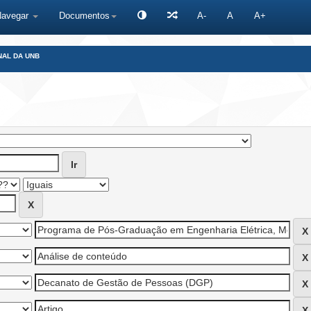
Navegar
Documentos
A-
A
A+
NAL DA UNB