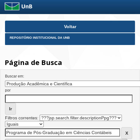
Skip
Voltar
navigation
REPOSITÓRIO INSTITUCIONAL DA UNB
Página de Busca
Buscar em:
por
Filtros correntes: