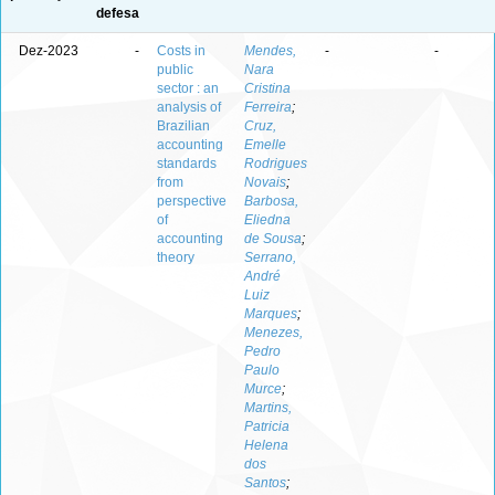
defesa
Dez-2023
-
Costs in
Mendes,
-
-
public
Nara
sector : an
Cristina
analysis of
Ferreira
;
Brazilian
Cruz,
accounting
Emelle
standards
Rodrigues
from
Novais
;
perspective
Barbosa,
of
Eliedna
accounting
de Sousa
;
theory
Serrano,
André
Luiz
Marques
;
Menezes,
Pedro
Paulo
Murce
;
Martins,
Patricia
Helena
dos
Santos
;