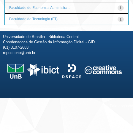
Faculdade de Economia, Administra...
1
Faculdade de Tecnologia (FT)
1
Universidade de Brasília - Biblioteca Central
Coordenadoria de Gestão da Informação Digital - GID
(61) 3107-2683
repositorio@unb.br
Fale conosco
Sobre