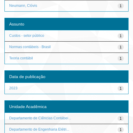
Neumann, Clóvis
1
Assunto
Custos - setor público
1
Normas contábeis - Brasil
1
Teoria contábil
1
Data de publicação
2023
1
Unidade Acadêmica
Departamento de Ciências Contábei...
1
Departamento de Engenharia Elétri...
1