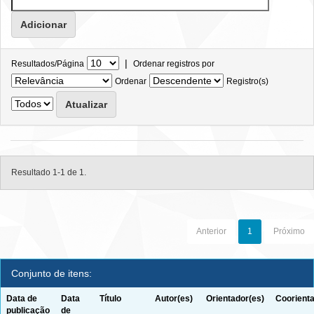
|
Resultados/Página
Ordenar registros por
Ordenar
Registro(s)
Resultado 1-1 de 1.
Anterior
1
Próximo
Conjunto de itens:
Data de
Data
Título
Autor(es)
Orientador(es)
Coorienta
publicação
de