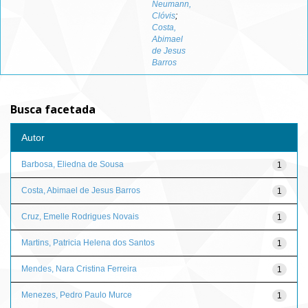
Neumann,
Clóvis
;
Costa,
Abimael
de Jesus
Barros
Busca facetada
Autor
Barbosa, Eliedna de Sousa
1
Costa, Abimael de Jesus Barros
1
Cruz, Emelle Rodrigues Novais
1
Martins, Patricia Helena dos Santos
1
Mendes, Nara Cristina Ferreira
1
Menezes, Pedro Paulo Murce
1