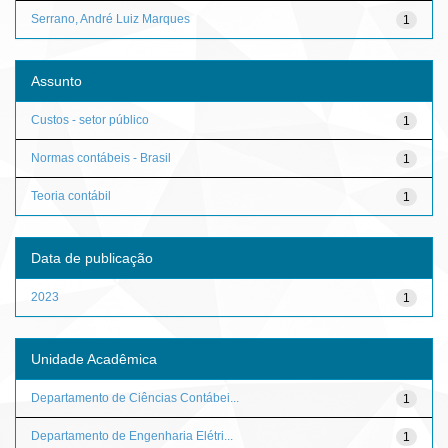
Serrano, André Luiz Marques
1
Assunto
Custos - setor público
1
Normas contábeis - Brasil
1
Teoria contábil
1
Data de publicação
2023
1
Unidade Acadêmica
Departamento de Ciências Contábei...
1
Departamento de Engenharia Elétri...
1