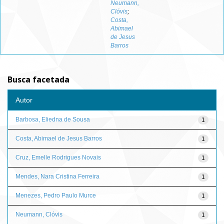
Neumann,
Clóvis
;
Costa,
Abimael
de Jesus
Barros
Busca facetada
Autor
Barbosa, Eliedna de Sousa
1
Costa, Abimael de Jesus Barros
1
Cruz, Emelle Rodrigues Novais
1
Mendes, Nara Cristina Ferreira
1
Menezes, Pedro Paulo Murce
1
Neumann, Clóvis
1