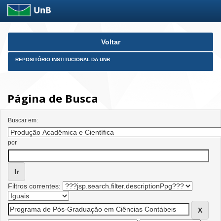
Skip
Voltar
navigation
REPOSITÓRIO INSTITUCIONAL DA UNB
Página de Busca
Buscar em:
por
Filtros correntes: