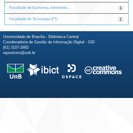
Faculdade de Economia, Administra...
1
Faculdade de Tecnologia (FT)
1
Universidade de Brasília - Biblioteca Central
Coordenadoria de Gestão da Informação Digital - GID
(61) 3107-2683
repositorio@unb.br
Fale conosco
Sobre