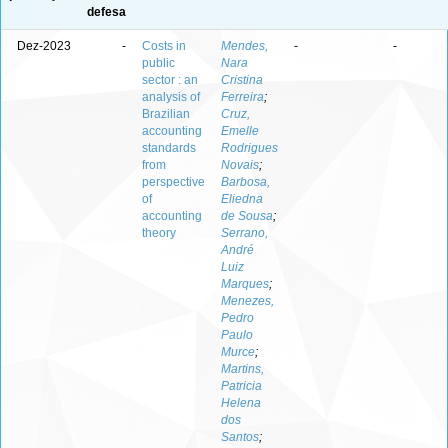
defesa
Dez-2023
-
Costs in
Mendes,
-
-
public
Nara
sector : an
Cristina
analysis of
Ferreira
;
Brazilian
Cruz,
accounting
Emelle
standards
Rodrigues
from
Novais
;
perspective
Barbosa,
of
Eliedna
accounting
de Sousa
;
theory
Serrano,
André
Luiz
Marques
;
Menezes,
Pedro
Paulo
Murce
;
Martins,
Patricia
Helena
dos
Santos
;