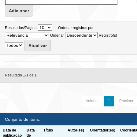
|
Resultados/Página
Ordenar registros por
Ordenar
Registro(s)
Resultado 1-1 de 1.
Anterior
1
Próximo
Conjunto de itens:
Data de
Data
Título
Autor(es)
Orientador(es)
Coorienta
publicação
de