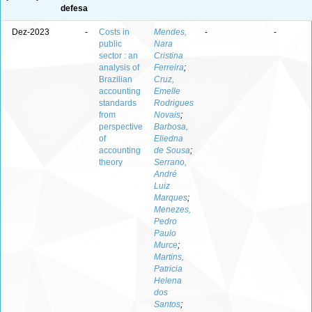
defesa
Dez-2023
-
Costs in
Mendes,
-
-
public
Nara
sector : an
Cristina
analysis of
Ferreira
;
Brazilian
Cruz,
accounting
Emelle
standards
Rodrigues
from
Novais
;
perspective
Barbosa,
of
Eliedna
accounting
de Sousa
;
theory
Serrano,
André
Luiz
Marques
;
Menezes,
Pedro
Paulo
Murce
;
Martins,
Patricia
Helena
dos
Santos
;