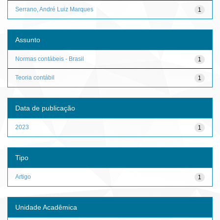
Serrano, André Luiz Marques
1
Assunto
Normas contábeis - Brasil
1
Teoria contábil
1
Data de publicação
2023
1
Tipo
Artigo
1
Unidade Acadêmica