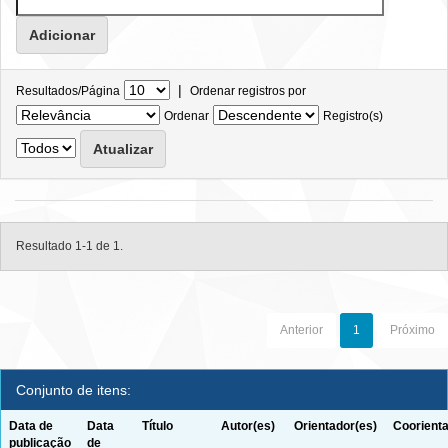
|
Resultados/Página
Ordenar registros por
Ordenar
Registro(s)
Resultado 1-1 de 1.
Anterior
1
Próximo
Conjunto de itens:
Data de
Data
Título
Autor(es)
Orientador(es)
Coorienta
publicação
de