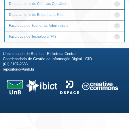
Departamento de Ciências Contábei...
1
Departamento de Engenharia Elétri...
1
Faculdade de Economia, Administra...
1
Faculdade de Tecnologia (FT)
1
Universidade de Brasília - Biblioteca Central
Coordenadoria de Gestão da Informação Digital - GID
(61) 3107-2683
repositorio@unb.br
Fale conosco