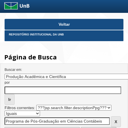
Skip
Voltar
navigation
REPOSITÓRIO INSTITUCIONAL DA UNB
Página de Busca
Buscar em:
por
Filtros correntes: