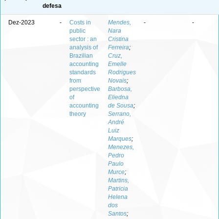
defesa
Dez-2023
-
Costs in
Mendes,
-
-
public
Nara
sector : an
Cristina
analysis of
Ferreira
;
Brazilian
Cruz,
accounting
Emelle
standards
Rodrigues
from
Novais
;
perspective
Barbosa,
of
Eliedna
accounting
de Sousa
;
theory
Serrano,
André
Luiz
Marques
;
Menezes,
Pedro
Paulo
Murce
;
Martins,
Patricia
Helena
dos
Santos
;