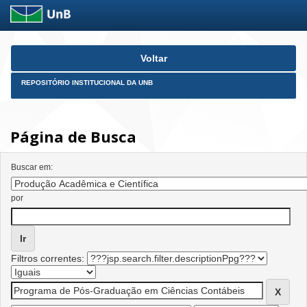
Skip
Voltar
navigation
REPOSITÓRIO INSTITUCIONAL DA UNB
Página de Busca
Buscar em:
por
Filtros correntes: