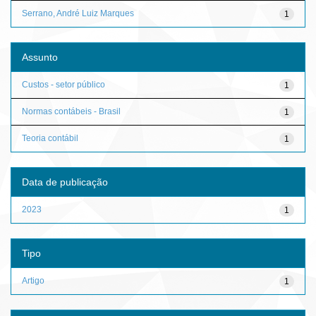
Serrano, André Luiz Marques
1
Assunto
Custos - setor público
1
Normas contábeis - Brasil
1
Teoria contábil
1
Data de publicação
2023
1
Tipo
Artigo
1