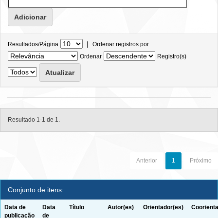
|
Resultados/Página
Ordenar registros por
Ordenar
Registro(s)
Resultado 1-1 de 1.
Anterior
1
Próximo
Conjunto de itens:
Data de
Data
Título
Autor(es)
Orientador(es)
Coorienta
publicação
de