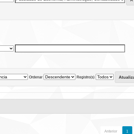
Ordenar
Registro(s)
Anterior
1