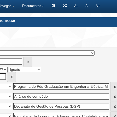
Navegar
Documentos
A-
A
A+
NAL DA UNB