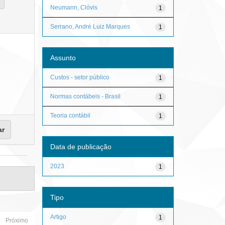
Neumann, Clóvis
1
Serrano, André Luiz Marques
1
Assunto
Custos - setor público
1
Normas contábeis - Brasil
1
Teoria contábil
1
Data de publicação
2023
1
Tipo
Artigo
1
Próximo