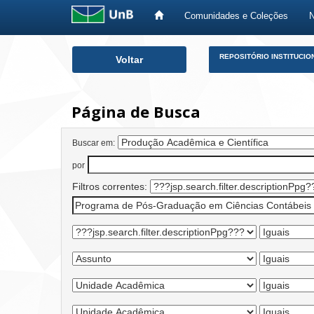
Comunidades e Coleções
Skip
REPOSITÓRIO INSTITUCIO
Voltar
navigation
Página de Busca
Buscar em:
por
Filtros correntes: