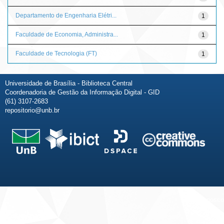
Departamento de Engenharia Elétri...
1
Faculdade de Economia, Administra...
1
Faculdade de Tecnologia (FT)
1
Universidade de Brasília - Biblioteca Central
Coordenadoria de Gestão da Informação Digital - GID
(61) 3107-2683
repositorio@unb.br
Fale conosco
Sobre