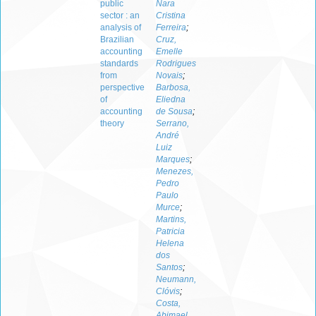
public
Nara
sector : an
Cristina
analysis of
Ferreira
;
Brazilian
Cruz,
accounting
Emelle
standards
Rodrigues
from
Novais
;
perspective
Barbosa,
of
Eliedna
accounting
de Sousa
;
theory
Serrano,
André
Luiz
Marques
;
Menezes,
Pedro
Paulo
Murce
;
Martins,
Patricia
Helena
dos
Santos
;
Neumann,
Clóvis
;
Costa,
Abimael