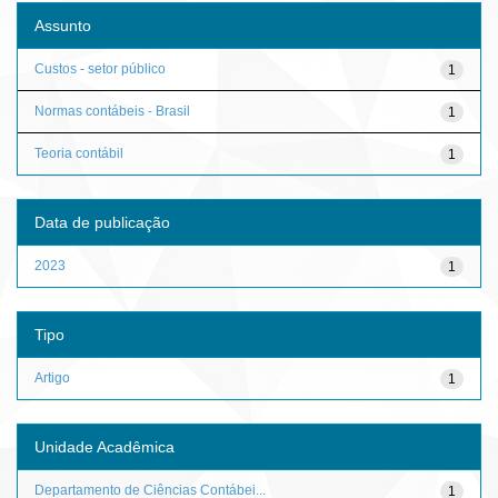
Assunto
Custos - setor público
1
Normas contábeis - Brasil
1
Teoria contábil
1
Data de publicação
2023
1
Tipo
Artigo
1
Unidade Acadêmica
Departamento de Ciências Contábei...
1