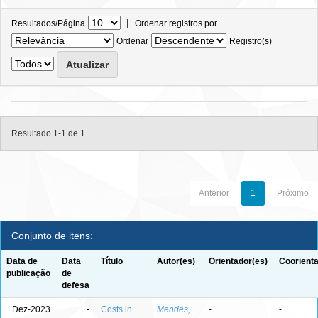
|
Resultados/Página
Ordenar registros por
Ordenar
Registro(s)
Resultado 1-1 de 1.
Anterior
1
Próximo
Conjunto de itens:
Data de
Data
Título
Autor(es)
Orientador(es)
Coorienta
publicação
de
defesa
Dez-2023
-
Costs in
Mendes,
-
-