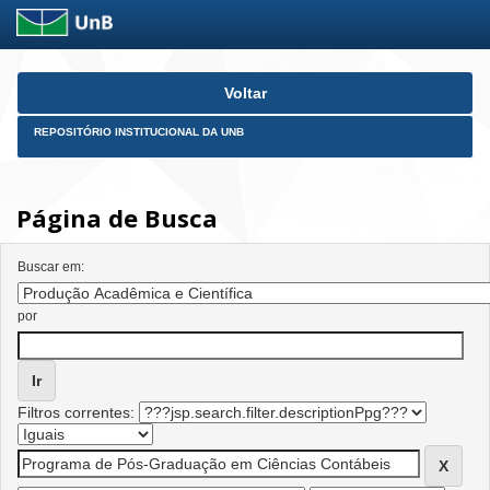
Skip
Voltar
navigation
REPOSITÓRIO INSTITUCIONAL DA UNB
Página de Busca
Buscar em:
por
Filtros correntes: