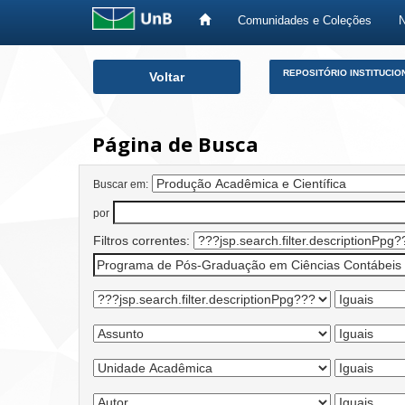
Comunidades e Coleções
Skip
REPOSITÓRIO INSTITUCIO
Voltar
navigation
Página de Busca
Buscar em:
por
Filtros correntes: