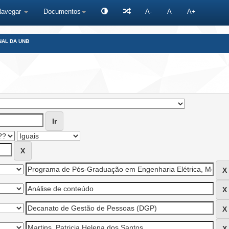
Navegar
Documentos
A-
A
A+
NAL DA UNB