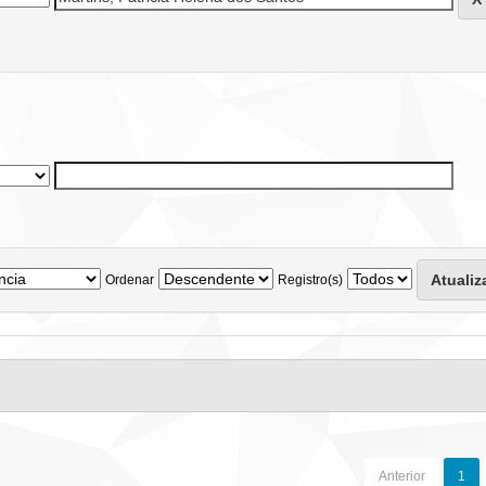
Ordenar
Registro(s)
Anterior
1