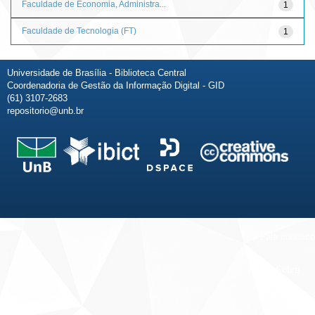
Faculdade de Economia, Administra...
1
Faculdade de Tecnologia (FT)
1
Universidade de Brasília - Biblioteca Central
Coordenadoria de Gestão da Informação Digital - GID
(61) 3107-2683
repositorio@unb.br
Fale conosco
Sobre