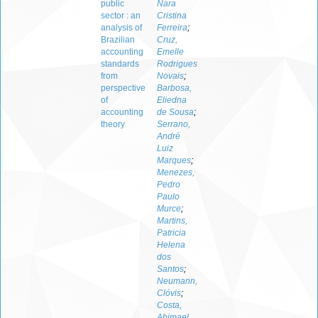
public
Nara
sector : an
Cristina
analysis of
Ferreira
;
Brazilian
Cruz,
accounting
Emelle
standards
Rodrigues
from
Novais
;
perspective
Barbosa,
of
Eliedna
accounting
de Sousa
;
theory
Serrano,
André
Luiz
Marques
;
Menezes,
Pedro
Paulo
Murce
;
Martins,
Patricia
Helena
dos
Santos
;
Neumann,
Clóvis
;
Costa,
Abimael