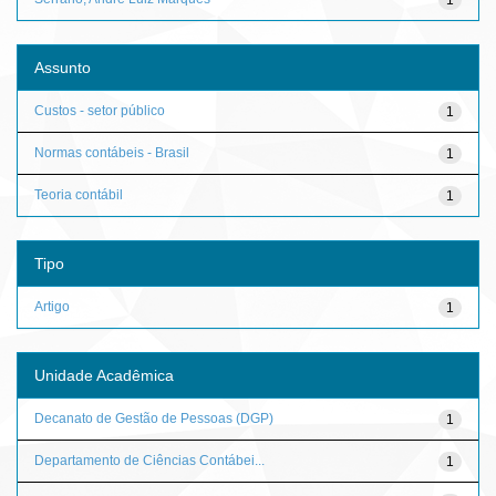
Assunto
Custos - setor público
1
Normas contábeis - Brasil
1
Teoria contábil
1
Tipo
Artigo
1
Unidade Acadêmica
Decanato de Gestão de Pessoas (DGP)
1
Departamento de Ciências Contábei...
1