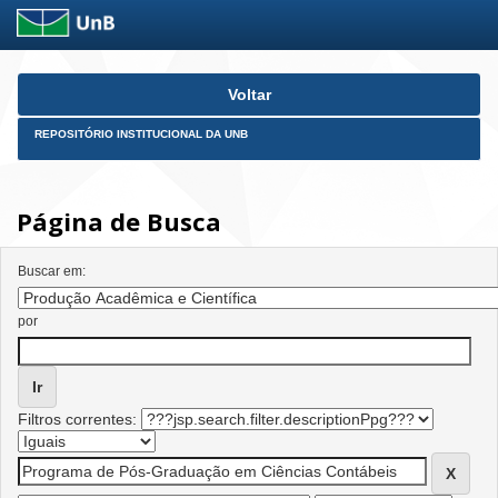
Skip
Voltar
navigation
REPOSITÓRIO INSTITUCIONAL DA UNB
Página de Busca
Buscar em:
por
Filtros correntes: