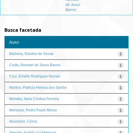
de Jesus
Barros
Busca facetada
Autor
Barbosa, Eliedna de Sousa
1
Costa, Abimael de Jesus Barros
1
Cruz, Emelle Rodrigues Novais
1
Martins, Patricia Helena dos Santos
1
Mendes, Nara Cristina Ferreira
1
Menezes, Pedro Paulo Murce
1
Neumann, Clóvis
1
Serrano, André Luiz Marques
1