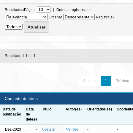
|
Resultados/Página
Ordenar registros por
Ordenar
Registro(s)
Resultado 1-1 de 1.
Anterior
1
Próximo
Conjunto de itens:
Data de
Data
Título
Autor(es)
Orientador(es)
Coorienta
publicação
de
defesa
Dez-2023
-
Costs in
Mendes,
-
-