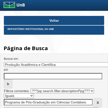
Skip
Voltar
navigation
REPOSITÓRIO INSTITUCIONAL DA UNB
Página de Busca
Buscar em:
por
Filtros correntes: