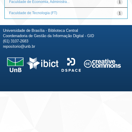
Faculdade de Economia, Administra...
1
Faculdade de Tecnologia (FT)
1
Universidade de Brasília - Biblioteca Central
Coordenadoria de Gestão da Informação Digital - GID
(61) 3107-2683
repositorio@unb.br
Fale conosco
Sobre