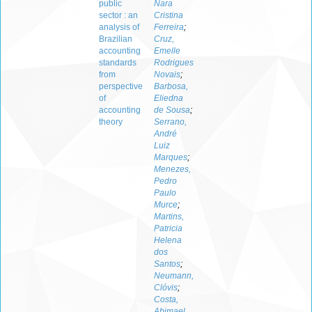
public
Nara
sector : an
Cristina
analysis of
Ferreira
;
Brazilian
Cruz,
accounting
Emelle
standards
Rodrigues
from
Novais
;
perspective
Barbosa,
of
Eliedna
accounting
de Sousa
;
theory
Serrano,
André
Luiz
Marques
;
Menezes,
Pedro
Paulo
Murce
;
Martins,
Patricia
Helena
dos
Santos
;
Neumann,
Clóvis
;
Costa,
Abimael