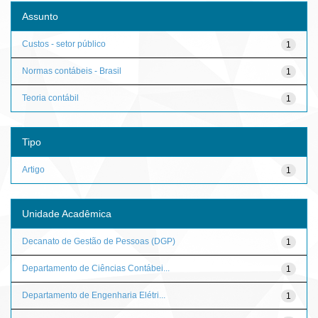
Assunto
Custos - setor público
1
Normas contábeis - Brasil
1
Teoria contábil
1
Tipo
Artigo
1
Unidade Acadêmica
Decanato de Gestão de Pessoas (DGP)
1
Departamento de Ciências Contábei...
1
Departamento de Engenharia Elétri...
1