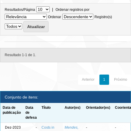
|
Resultados/Página
Ordenar registros por
Ordenar
Registro(s)
Resultado 1-1 de 1.
Anterior
1
Próximo
Conjunto de itens:
Data de
Data
Título
Autor(es)
Orientador(es)
Coorienta
publicação
de
defesa
Dez-2023
-
Costs in
Mendes,
-
-