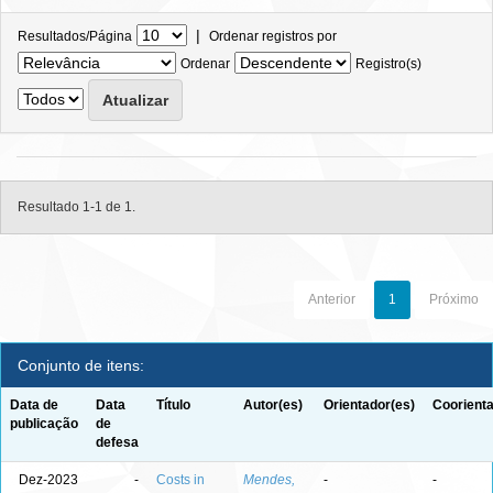
|
Resultados/Página
Ordenar registros por
Ordenar
Registro(s)
Resultado 1-1 de 1.
Anterior
1
Próximo
Conjunto de itens:
Data de
Data
Título
Autor(es)
Orientador(es)
Coorienta
publicação
de
defesa
Dez-2023
-
Costs in
Mendes,
-
-