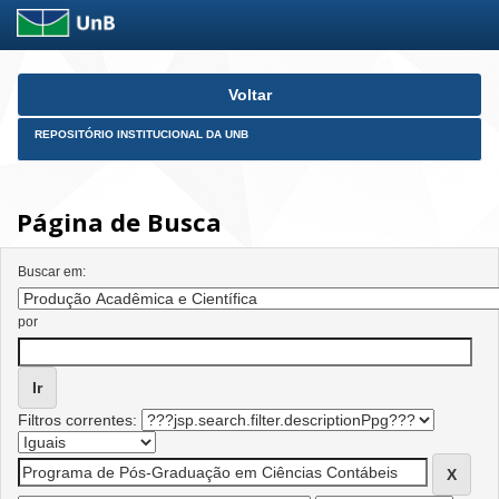
Skip
Voltar
navigation
REPOSITÓRIO INSTITUCIONAL DA UNB
Página de Busca
Buscar em:
por
Filtros correntes: