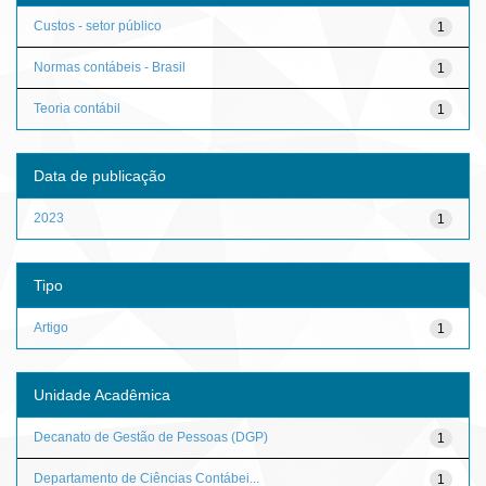
Custos - setor público
1
Normas contábeis - Brasil
1
Teoria contábil
1
Data de publicação
2023
1
Tipo
Artigo
1
Unidade Acadêmica
Decanato de Gestão de Pessoas (DGP)
1
Departamento de Ciências Contábei...
1