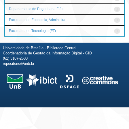
Departamento de Engenharia Elétri...
1
Faculdade de Economia, Administra...
1
Faculdade de Tecnologia (FT)
1
Universidade de Brasília - Biblioteca Central
Coordenadoria de Gestão da Informação Digital - GID
(61) 3107-2683
repositorio@unb.br
Fale conosco
Sobre