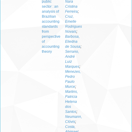
public
Nara
sector : an
Cristina
analysis of
Ferreira
;
Brazilian
Cruz,
accounting
Emelle
standards
Rodrigues
from
Novais
;
perspective
Barbosa,
of
Eliedna
accounting
de Sousa
;
theory
Serrano,
André
Luiz
Marques
;
Menezes,
Pedro
Paulo
Murce
;
Martins,
Patricia
Helena
dos
Santos
;
Neumann,
Clóvis
;
Costa,
Abimael