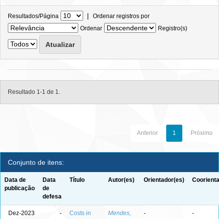
|
Resultados/Página
Ordenar registros por
Ordenar
Registro(s)
Resultado 1-1 de 1.
Anterior
1
Próximo
Conjunto de itens:
Data de
Data
Título
Autor(es)
Orientador(es)
Coorienta
publicação
de
defesa
Dez-2023
-
Costs in
Mendes,
-
-