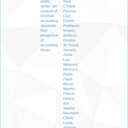
public
Nara
sector : an
Cristina
analysis of
Ferreira
;
Brazilian
Cruz,
accounting
Emelle
standards
Rodrigues
from
Novais
;
perspective
Barbosa,
of
Eliedna
accounting
de Sousa
;
theory
Serrano,
André
Luiz
Marques
;
Menezes,
Pedro
Paulo
Murce
;
Martins,
Patricia
Helena
dos
Santos
;
Neumann,
Clóvis
;
Costa,
Abimael