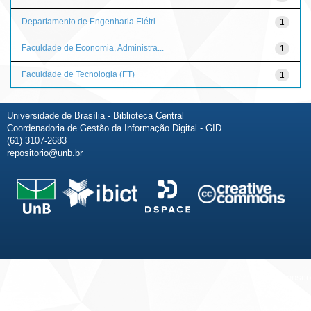
Departamento de Engenharia Elétri...
1
Faculdade de Economia, Administra...
1
Faculdade de Tecnologia (FT)
1
Universidade de Brasília - Biblioteca Central
Coordenadoria de Gestão da Informação Digital - GID
(61) 3107-2683
repositorio@unb.br
Fale conosco
Sobre