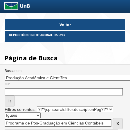
Skip
Voltar
navigation
REPOSITÓRIO INSTITUCIONAL DA UNB
Página de Busca
Buscar em:
por
Filtros correntes: