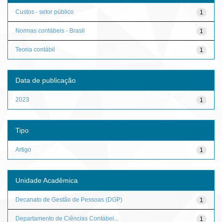
Custos - setor público
1
Normas contábeis - Brasil
1
Teoria contábil
1
Data de publicação
2023
1
Tipo
Artigo
1
Unidade Acadêmica
Decanato de Gestão de Pessoas (DGP)
1
Departamento de Ciências Contábei...
1