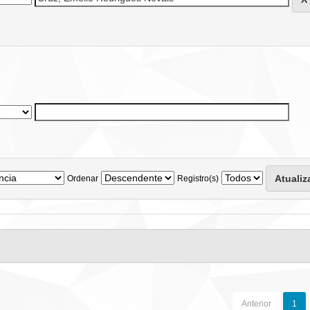
Ordenar
Registro(s)
Anterior
1