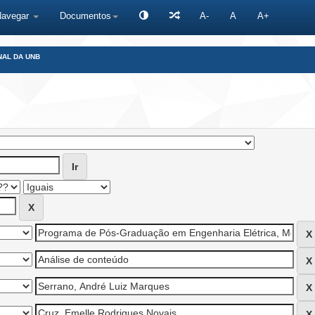
Navegar
Documentos
A-
A
A+
NAL DA UNB