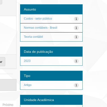
Assunto
Custos - setor público
1
Normas contábeis - Brasil
1
Teoria contábil
1
Data de publicação
2023
1
Tipo
Artigo
1
Unidade Acadêmica
Próximo