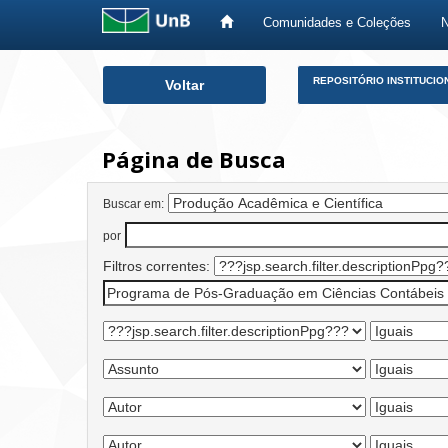
Comunidades e Coleções
Skip
REPOSITÓRIO INSTITUCIO
Voltar
navigation
Página de Busca
Buscar em:
por
Filtros correntes: