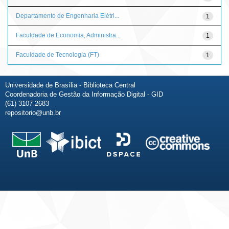
Departamento de Engenharia Elétri...
1
Faculdade de Economia, Administra...
1
Faculdade de Tecnologia (FT)
1
Universidade de Brasília - Biblioteca Central
Coordenadoria de Gestão da Informação Digital - GID
(61) 3107-2683
repositorio@unb.br
Fale conosco
Sobre