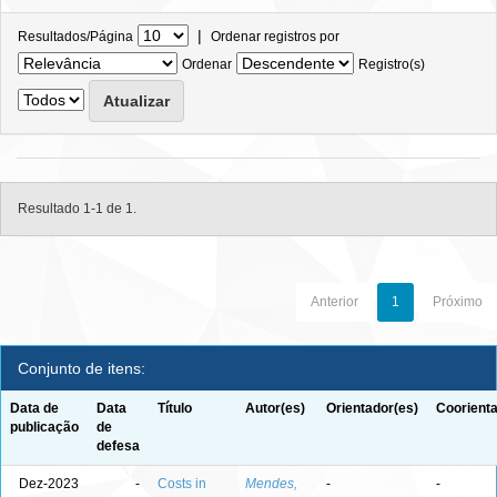
|
Resultados/Página
Ordenar registros por
Ordenar
Registro(s)
Resultado 1-1 de 1.
Anterior
1
Próximo
Conjunto de itens:
Data de
Data
Título
Autor(es)
Orientador(es)
Coorienta
publicação
de
defesa
Dez-2023
-
Costs in
Mendes,
-
-