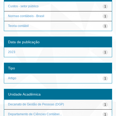
Custos - setor público
1
Normas contábeis - Brasil
1
Teoria contábil
1
Data de publicação
2023
1
Tipo
Artigo
1
Unidade Acadêmica
Decanato de Gestão de Pessoas (DGP)
1
Departamento de Ciências Contábei...
1