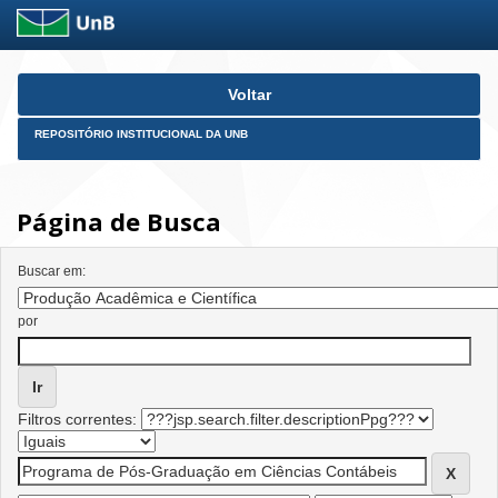
Skip
Voltar
navigation
REPOSITÓRIO INSTITUCIONAL DA UNB
Página de Busca
Buscar em:
por
Filtros correntes: