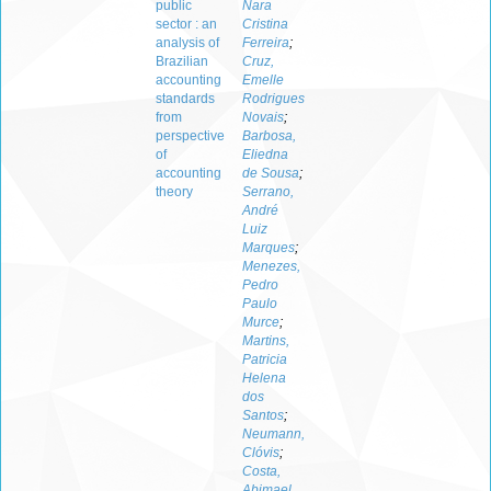
public
Nara
sector : an
Cristina
analysis of
Ferreira
;
Brazilian
Cruz,
accounting
Emelle
standards
Rodrigues
from
Novais
;
perspective
Barbosa,
of
Eliedna
accounting
de Sousa
;
theory
Serrano,
André
Luiz
Marques
;
Menezes,
Pedro
Paulo
Murce
;
Martins,
Patricia
Helena
dos
Santos
;
Neumann,
Clóvis
;
Costa,
Abimael