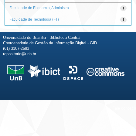
Faculdade de Economia, Administra...
1
Faculdade de Tecnologia (FT)
1
Universidade de Brasília - Biblioteca Central
Coordenadoria de Gestão da Informação Digital - GID
(61) 3107-2683
repositorio@unb.br
Fale conosco
Sobre