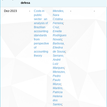
defesa
Dez-2023
-
Costs in
Mendes,
-
-
public
Nara
sector : an
Cristina
analysis of
Ferreira
;
Brazilian
Cruz,
accounting
Emelle
standards
Rodrigues
from
Novais
;
perspective
Barbosa,
of
Eliedna
accounting
de Sousa
;
theory
Serrano,
André
Luiz
Marques
;
Menezes,
Pedro
Paulo
Murce
;
Martins,
Patricia
Helena
dos
Santos
;