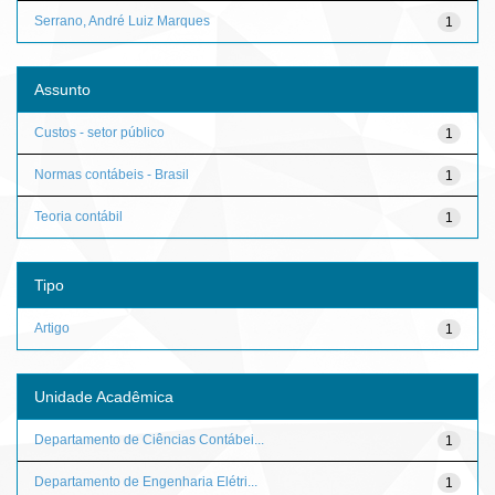
Serrano, André Luiz Marques
1
Assunto
Custos - setor público
1
Normas contábeis - Brasil
1
Teoria contábil
1
Tipo
Artigo
1
Unidade Acadêmica
Departamento de Ciências Contábei...
1
Departamento de Engenharia Elétri...
1