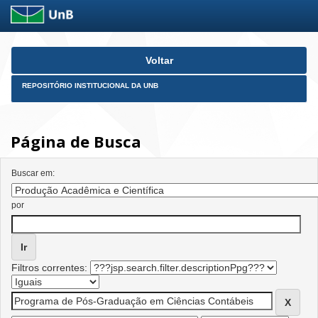
Skip
Voltar
navigation
REPOSITÓRIO INSTITUCIONAL DA UNB
Página de Busca
Buscar em:
por
Filtros correntes: