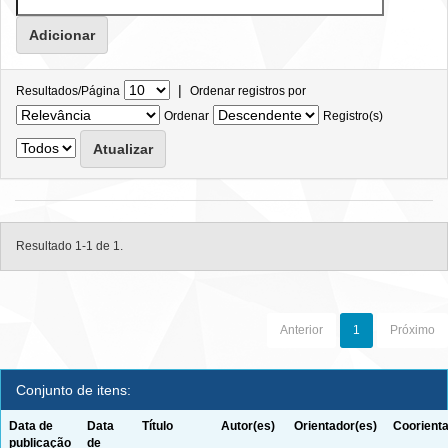
|
Resultados/Página
Ordenar registros por
Ordenar
Registro(s)
Resultado 1-1 de 1.
Anterior
1
Próximo
Conjunto de itens:
Data de
Data
Título
Autor(es)
Orientador(es)
Coorienta
publicação
de