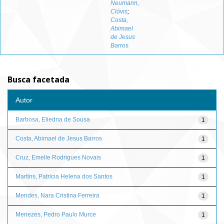
Neumann,
Clóvis
;
Costa,
Abimael
de Jesus
Barros
Busca facetada
Autor
Barbosa, Eliedna de Sousa
1
Costa, Abimael de Jesus Barros
1
Cruz, Emelle Rodrigues Novais
1
Martins, Patricia Helena dos Santos
1
Mendes, Nara Cristina Ferreira
1
Menezes, Pedro Paulo Murce
1