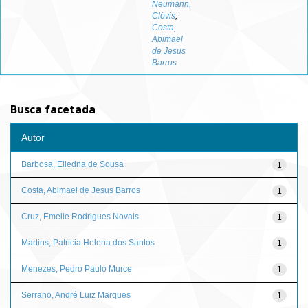
Neumann,
Clóvis
;
Costa,
Abimael
de Jesus
Barros
Busca facetada
Autor
Barbosa, Eliedna de Sousa
1
Costa, Abimael de Jesus Barros
1
Cruz, Emelle Rodrigues Novais
1
Martins, Patricia Helena dos Santos
1
Menezes, Pedro Paulo Murce
1
Serrano, André Luiz Marques
1