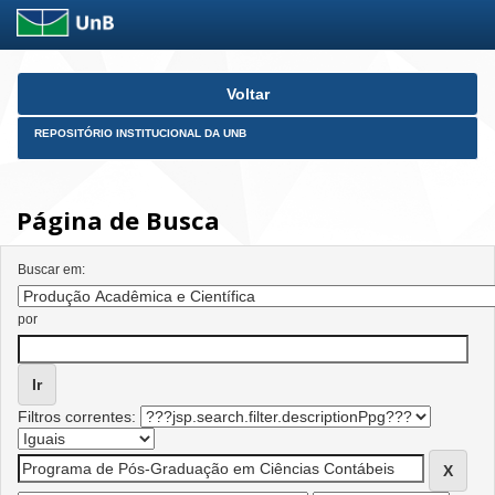
Skip
Voltar
navigation
REPOSITÓRIO INSTITUCIONAL DA UNB
Página de Busca
Buscar em:
por
Filtros correntes: