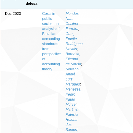
defesa
Dez-2023
-
Costs in
Mendes,
-
-
public
Nara
sector : an
Cristina
analysis of
Ferreira
;
Brazilian
Cruz,
accounting
Emelle
standards
Rodrigues
from
Novais
;
perspective
Barbosa,
of
Eliedna
accounting
de Sousa
;
theory
Serrano,
André
Luiz
Marques
;
Menezes,
Pedro
Paulo
Murce
;
Martins,
Patricia
Helena
dos
Santos
;