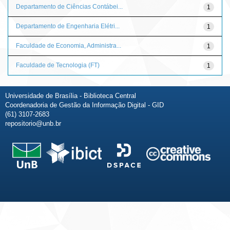
Departamento de Ciências Contábei...
1
Departamento de Engenharia Elétri...
1
Faculdade de Economia, Administra...
1
Faculdade de Tecnologia (FT)
1
Universidade de Brasília - Biblioteca Central
Coordenadoria de Gestão da Informação Digital - GID
(61) 3107-2683
repositorio@unb.br
Fale conosco