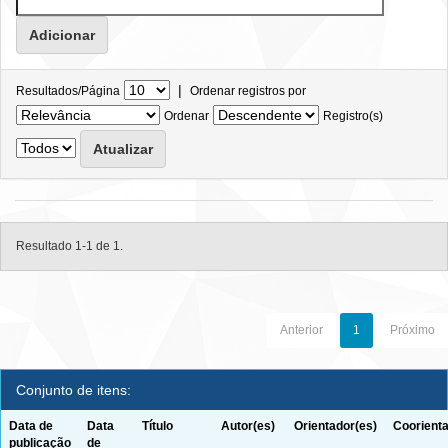
|
Resultados/Página
Ordenar registros por
Ordenar
Registro(s)
Resultado 1-1 de 1.
Anterior
1
Próximo
Conjunto de itens:
Data de
Data
Título
Autor(es)
Orientador(es)
Coorienta
publicação
de