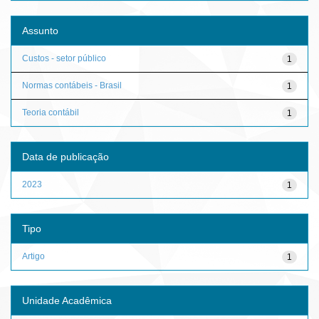
Assunto
Custos - setor público
1
Normas contábeis - Brasil
1
Teoria contábil
1
Data de publicação
2023
1
Tipo
Artigo
1
Unidade Acadêmica