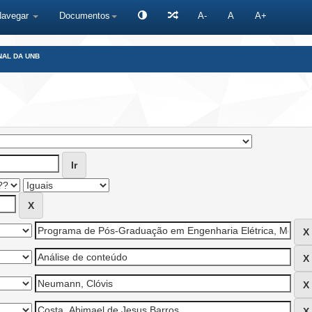
Navegar
Documentos
A-
A
A+
NAL DA UNB