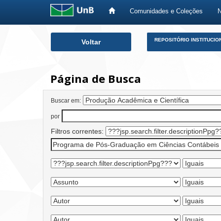
Comunidades e Coleções
Skip
REPOSITÓRIO INSTITUCIO
Voltar
navigation
Página de Busca
Buscar em:
por
Filtros correntes: