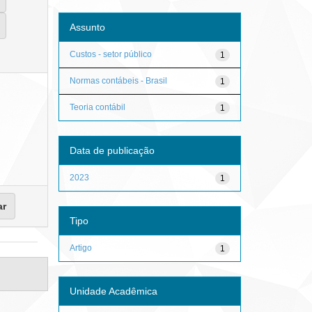
Assunto
Custos - setor público
1
Normas contábeis - Brasil
1
Teoria contábil
1
Data de publicação
2023
1
Tipo
Artigo
1
Unidade Acadêmica