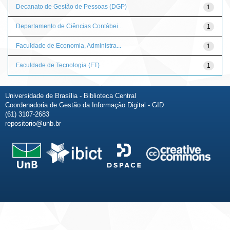
Decanato de Gestão de Pessoas (DGP)
1
Departamento de Ciências Contábei...
1
Faculdade de Economia, Administra...
1
Faculdade de Tecnologia (FT)
1
Universidade de Brasília - Biblioteca Central
Coordenadoria de Gestão da Informação Digital - GID
(61) 3107-2683
repositorio@unb.br
Fale conosco