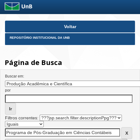
Skip
Voltar
navigation
REPOSITÓRIO INSTITUCIONAL DA UNB
Página de Busca
Buscar em:
por
Filtros correntes: