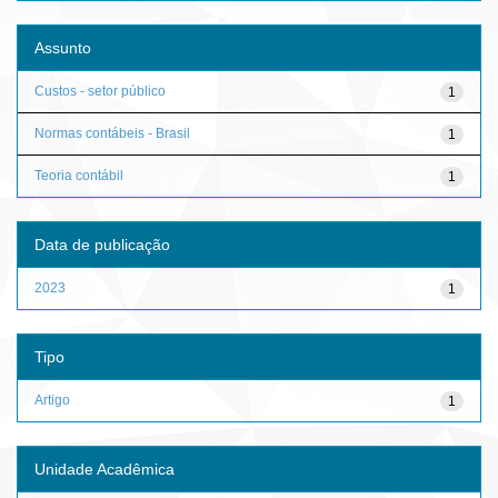
Assunto
Custos - setor público
1
Normas contábeis - Brasil
1
Teoria contábil
1
Data de publicação
2023
1
Tipo
Artigo
1
Unidade Acadêmica