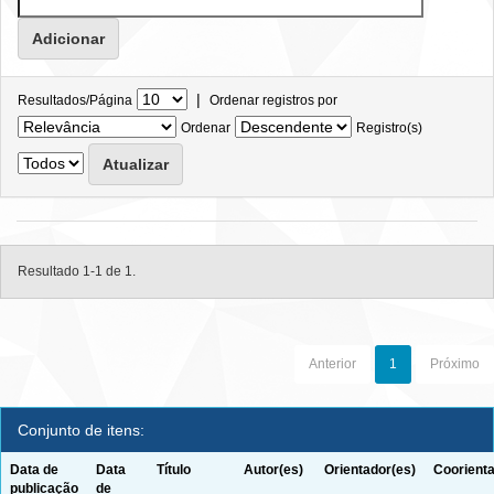
|
Resultados/Página
Ordenar registros por
Ordenar
Registro(s)
Resultado 1-1 de 1.
Anterior
1
Próximo
Conjunto de itens:
Data de
Data
Título
Autor(es)
Orientador(es)
Coorienta
publicação
de