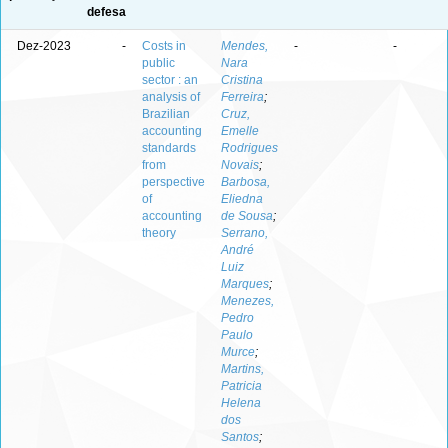
defesa
Dez-2023
-
Costs in
Mendes,
-
-
public
Nara
sector : an
Cristina
analysis of
Ferreira
;
Brazilian
Cruz,
accounting
Emelle
standards
Rodrigues
from
Novais
;
perspective
Barbosa,
of
Eliedna
accounting
de Sousa
;
theory
Serrano,
André
Luiz
Marques
;
Menezes,
Pedro
Paulo
Murce
;
Martins,
Patricia
Helena
dos
Santos
;