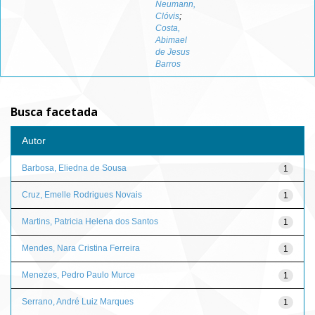
Neumann,
Clóvis
;
Costa,
Abimael
de Jesus
Barros
Busca facetada
Autor
Barbosa, Eliedna de Sousa
1
Cruz, Emelle Rodrigues Novais
1
Martins, Patricia Helena dos Santos
1
Mendes, Nara Cristina Ferreira
1
Menezes, Pedro Paulo Murce
1
Serrano, André Luiz Marques
1